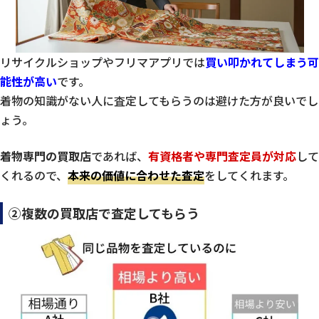
リサイクルショップやフリマアプリでは
買い叩かれてしまう可
能性が高い
です。
着物の知識がない人に査定してもらうのは避けた方が良いでし
ょう。
着物専門の買取店
であれば、
有資格者や専門査定員が対応
して
くれるので、
本来の価値に合わせた査定
をしてくれます。
②複数の買取店で査定してもらう