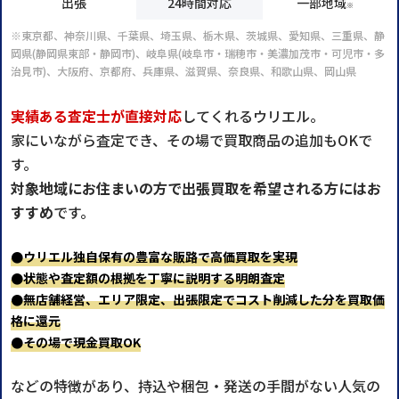
出張
24時間対応
一部地域
※
※東京都、神奈川県、千葉県、埼玉県、栃木県、茨城県、愛知県、三重県、静
岡県(静岡県東部・静岡市)、岐阜県(岐阜市・瑞穂市・美濃加茂市・可児市・多
治見市)、大阪府、京都府、兵庫県、滋賀県、奈良県、和歌山県、岡山県
実績ある査定士が直接対応
してくれるウリエル。
家にいながら査定でき、その場で買取商品の追加もOKで
す。
対象地域にお住まいの方で出張買取を希望される方にはお
すすめ
です。
●ウリエル独自保有の豊富な販路で高価買取を実現
●状態や査定額の根拠を丁寧に説明する明朗査定
●無店舗経営、エリア限定、出張限定でコスト削減した分を買取価
格に還元
●その場で現金買取OK
などの特徴があり、持込や梱包・発送の手間がない人気の