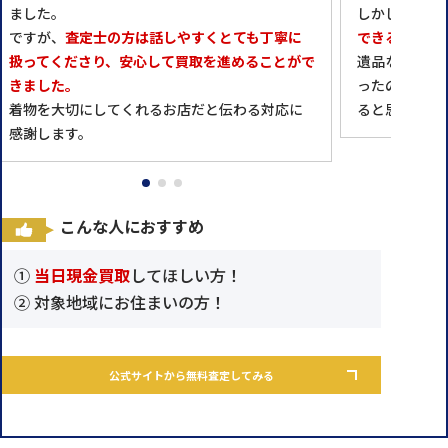
ました。
しかし、
こち
ですが、
査定士の方は話しやすくとても丁寧に
できるとのこ
扱ってくださり、安心して買取を進めることがで
遺品なので気
きました。
ったのですが
着物を大切にしてくれるお店だと伝わる対応に
ると思うとほ
感謝します。
こんな人におすすめ
①
当日現金買取
してほしい方！
② 対象地域にお住まいの方！
公式サイトから無料査定してみる