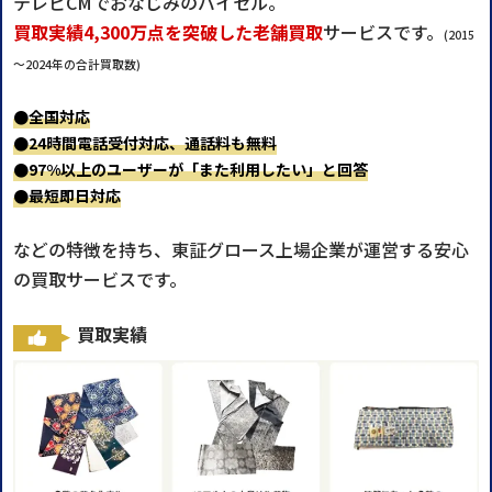
テレビCMでおなじみのバイセル。
買取実績4,300万点を突破した老舗買取
サービスです。
(2015
～2024年の合計買取数)
●全国対応
●24時間電話受付対応、通話料も無料
●97%以上のユーザーが「また利用したい」と回答
●最短即日対応
などの特徴を持ち、東証グロース上場企業が運営する安心
の買取サービスです。
買取実績