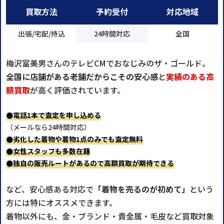
買取方法
予約受付
対応地域
出張/宅配/持込
24時間対応
全国
梅沢富美男さんのテレビCMでおなじみのザ・ゴールド。
全国に店舗がある老舗だからこその安心感
と
実績のある高
額買取
が高く評価されています。
●電話1本で査定を申し込める
（メールなら24時間対応）
●劣化した着物や着物1点のみでも査定無料
●女性スタッフも多数在籍
●独自の販売ルートがあるので高額買取が期待できる
など、安心感ある対応で
「着物を売るのが初めて」
という
方には特にオススメできます。
着物以外にも、金・ブランド・貴金属・毛皮など買取対象