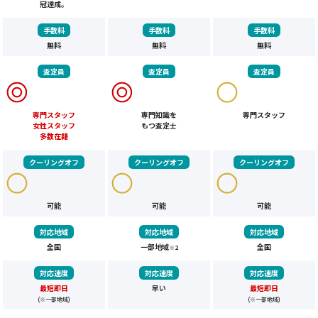
冠達成。
手数料
手数料
手数料
無料
無料
無料
査定員
査定員
査定員
専門スタッフ
専門知識を
専門スタッフ
女性スタッフ
もつ査定士
多数在籍
クーリングオフ
クーリングオフ
クーリングオフ
可能
可能
可能
対応地域
対応地域
対応地域
全国
一部地域
全国
※2
対応速度
対応速度
対応速度
最短即日
早い
最短即日
(※一部地域)
(※一部地域)