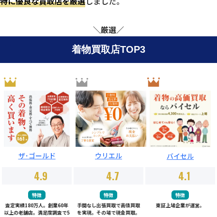
特に優良な買取店を厳選
しました。
＼厳選／
着物買取店TOP3
ウリエル
ザ･ゴールド
バイセル
4.9
4.7
4.1
特徴
特徴
特徴
査定実績180万人。創業60年
手間なし出張買取で高値買取
東証上場企業が運営。
以上の老舗店。満足度調査で5
を実現。その場で現金買取。