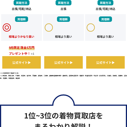
買取方法
買取方法
買取方法
出張/宅配/持込
出張
出張/宅配/持込
買取額
買取額
買取額
相場よりかなり高い
相場より高い
相場より高い
9月限定 現金5万円
プレゼント中！
※1
公式サイト▶
公式サイト▶
公式サイト▶
※1 お買取成立で抽選で15名
※2 東京都、神奈川県、千葉県、埼玉県、栃木県、茨城県、愛知県、三重県、静岡県(静岡県東部・静岡市)、岐阜県(岐阜市・瑞穂市・美濃加茂市・可児市・多治見市)、大阪府、京都府、兵庫県、滋賀
県、奈良県、和歌山県、岡山県
1位~3位の着物買取店を
まるわかり解説！