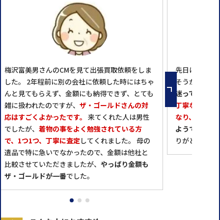
梅沢富美男さんのCMを見て出張買取依頼をしま
先日はお世話
した。 2年程前に別の会社に依頼した時にはちゃ
そうか？この
んと見てもらえず、金額にも納得できず、とても
迷っていた母
雑に扱われたのですが、
ザ・ゴールドさんの対
丁寧な説明に
応はすごくよかったです。
来てくれた人は男性
なり、
後日、
でしたが、
着物の事をよく勉強されている方
ようで、その
で、1つ1つ、丁寧に査定
してくれました。 母の
りがとうござ
遺品で特に急いでなかったので、金額は他社と
比較させていただきましたが、
やっぱり金額も
ザ・ゴールドが一番
でした。