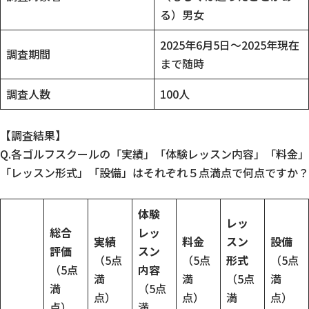
る）男女
2025年6月5日～2025年現在
調査期間
まで随時
調査人数
100人
【調査結果】
Q.各ゴルフスクールの「実績」「体験レッスン内容」「料金」
「レッスン形式」「設備」はそれぞれ５点満点で何点ですか？
体験
レッ
総合
レッ
実績
料金
スン
設備
評価
スン
（5点
（5点
形式
（5点
（5点
内容
満
満
（5点
満
満
（5点
点）
点）
満
点）
点）
満