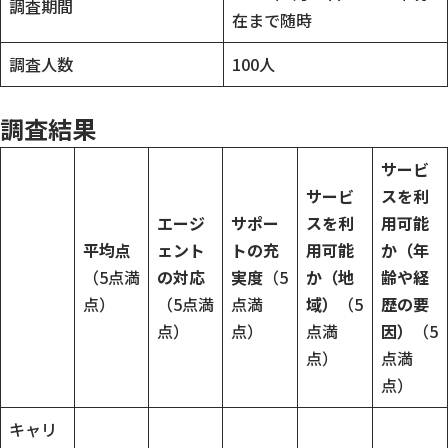
調査期間
在まで随時
調査人数
100人
調査結果
サービ
サービ
スを利
エージ
サポー
スを利
用可能
平均点
ェント
トの充
用可能
か（年
（5点満
の対応
実度
（5
か（地
齢や経
点）
（5点満
点満
域）
（5
歴の要
点）
点）
点満
因）
（5
点）
点満
点）
キャリ