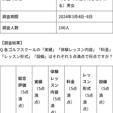
る）男女
調査期間
2024年3月4日~8日
調査人数
100人
【調査結果】
Q.各ゴルフスクールの「実績」「体験レッスン内容」「料金」
「レッスン形式」「設備」はそれぞれ５点満点で何点ですか？
体験
レッ
総合
レッ
実績
料金
スン
設備
評価
スン
（5点
（5点
形式
（5点
（5点
内容
満
満
（5点
満
満
（5点
点）
点）
満
点）
点）
満
点）
点）