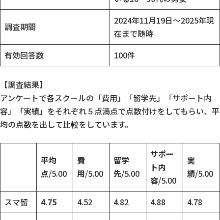
2024年11月19日～2025年現
調査期間
在まで随時
有効回答数
100件
【調査結果】
アンケートで各スクールの「費用」「留学先」「サポート内
容」「実績」をそれぞれ５点満点で点数付けをしてもらい、平
均の点数を出して比較をしています。
サポー
平均
費
留学
実
ト内
点
/5.00
用
/5.00
先
/5.00
績
/5.00
容
/5.00
スマ留
4.75
4.52
4.82
4.88
4.78