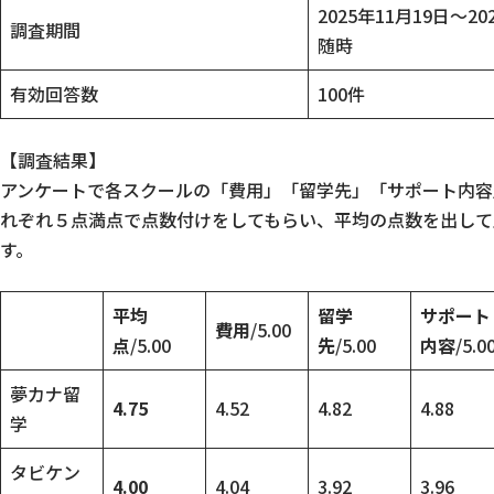
2025年11月19日～2
調査期間
随時
有効回答数
100件
【調査結果】
アンケートで各スクールの「費用」「留学先」「サポート内容
れぞれ５点満点で点数付けをしてもらい、平均の点数を出して
す。
平均
留学
サポート
費用
/5.00
点
/5.00
先
/5.00
内容
/5.0
夢カナ留
4.75
4.52
4.82
4.88
学
タビケン
4.00
4.04
3.92
3.96