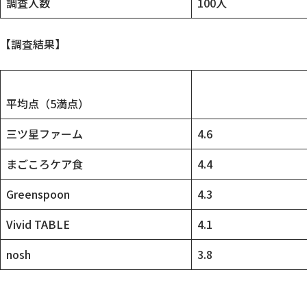
調査人数
100人
【調査結果】
平均点（5満点）
三ツ星ファーム
4.6
まごころケア食
4.4
Greenspoon
4.3
Vivid TABLE
4.1
nosh
3.8