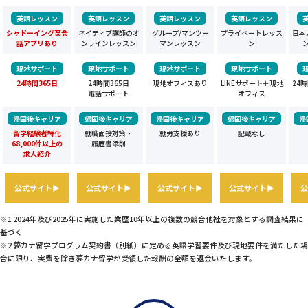
英語レッスン
英語レッスン
英語レッスン
英語レッスン
シャドーイング英会
ネイティブ講師のオ
グループ/マンツー
プライベートレッス
日本
話アプリあり
ンラインレッスン
マンレッスン
ン
現地サポート
現地サポート
現地サポート
現地サポート
24時間365日
24時間365日
現地オフィスあり
LINEサポート＋現地
24
電話サポート
オフィス
帰国後キャリア
帰国後キャリア
帰国後キャリア
帰国後キャリア
帰
留学経験者特化
就職面接対策・
就労支援あり
記載なし
68,000件以上の
履歴書添削
求人紹介
公式サイト▶
公式サイト▶
公式サイト▶
公式サイト▶
公
※1 2024年及び2025年に実施した業歴10年以上の複数の競合他社を対象とする調査結果に
基づく
※2 夢カナ留学プログラム契約書（別紙）に定める英語学習要件及び現地要件を満たした場
合に限り、実費を除き夢カナ留学が受領した報酬の全額を返金いたします。