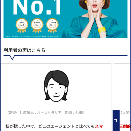
利用者の声はこちら
【高校生】渡航先：オーストラリア 期間：3週間
【大学
私が探した中で、どこのエージェントと比べても
スマ
圧倒的