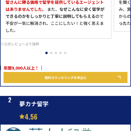
留さんに勝る価格で留学を提供しているエージェント
を聞く
はありませんでした。
また、
なぜこんなに安く留学が
み、実
できるのかをしっかりと丁寧に説明してもらえる
ので
からの
不安が一気に解消され、ここにしたい！と強く思えま
った
た
した。
※公式レビューより抜粋
年間9,000人以上！
無料カウンセリングを申込む
夢カナ留学
4.56