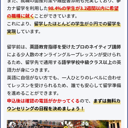
また、就職の面接対策や履歴書添削も充実しており、夢
カナ留学を利用した
98.4%の学生が3.2週間以内に希望
の職種に就く
ことができています。
これにより、
留学したほとんどの学生が０円での留学を
実現
しています。
留学前は、
英語教育指導を受けたプロのネイティブ講師
による少人数のオンライングループレッスンが受けられ
るため、留学先で通用する
語学学校中級クラス以上
の英
語力が身につきます。
英語に自信がない方でも、一人ひとりのレベルに合わせ
てレッスンを受けられるため、誰でも安心して留学準備
を進めることができます。
申込後は確認の電話がかかってくる
ので、
まずは無料カ
ウンセリングの日程を決めましょう！