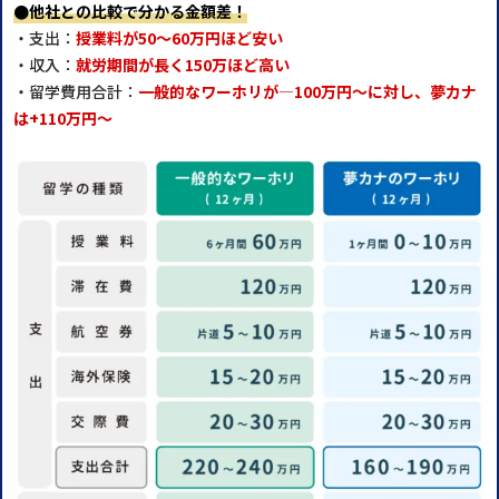
●他社との比較で分かる金額差！
・支出：
授業料が50～60万円ほど安い
・収入：
就労期間が長く150万ほど高い
・留学費用合計：
一般的なワーホリが―100万円～に対し、夢カナ
は+110万円～