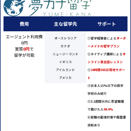
費用
主な留学先
サポート
エージェント利用費
オーストラリア
①
留学経験者
による
オーダ
0円
カナダ
ーメイドの留学プラン
実質
0円
で
ニュージーランド
②
ネイティブ講師
による
オ
留学が可能
イギリス
ンライン英会話レッスン
アイルランド
③
24時間365日現地サポー
アメリカ
ト
④
日本人15%以下の語学
学校のみ紹介
⑤
3.2週間以内に希望職種
で働けた人
98.4%
⑥
就職の面接対策や履歴書
添削あり