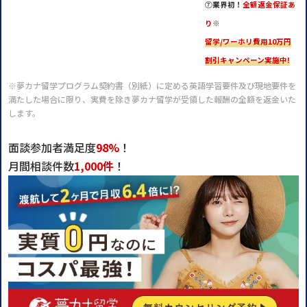
⑦
業界初！
全額返金保証あ
り
※
留学/ワーホリ費用10万円
割引キャンペーン実施中!
※夢カナ留学プログラム契約書（別紙）に定める英語学習要件及び現地要件を
満たした場合に限り、実費を除き夢カナ留学が受領した報酬の全額を返金いた
します。
面談参加者満足度
98%
！
月間相談件数
1,000件
！