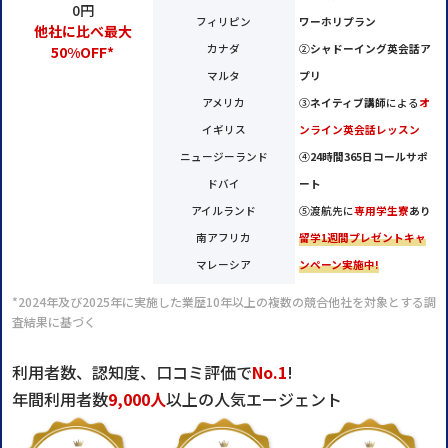
0円
フィリピン
ワーホリプラン
他社に比べ最大
カナダ
②
シャドーイング英会話ア
50%OFF*
マルタ
プリ
アメリカ
③
ネイティブ講師
による
オ
イギリス
ンライン英会話レッスン
ニュージーランド
④
24時間365日コールサポ
ドバイ
ート
アイルランド
⑤渡航先に
専用学生寮
あり
南アフリカ
留学1週間プレゼントキャ
マレーシア
ンペーン実施中!
*2024年及び2025年に実施した業歴10年以上の複数の競合他社を対象とする調
査結果に基づく
利用者数、認知度、口コミ評価で
No.1
!
年間利用者数
9,000人
以上の人気エージェント