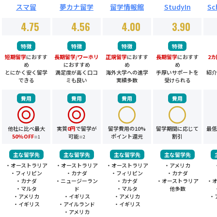
留学情報館
Sc
スマ留
夢カナ留学
StudyIn
4.75
4.56
4.00
3.90
特徴
特徴
特徴
特徴
短期留学
におすす
長期留学/ワーホリ
正規留学
におすす
長期留学
におすす
2
め
におすすめ
め
め
とにかく安く留学
満足度が高く口コ
海外大学への進学
手厚いサポートを
紹介
できる
ミも良い
実績多数
受けられる
費用
費用
費用
費用
他社に比べ最大
実質
0円
で留学が
留学費用の10%
留学期間に応じて
最低
50%OFF
可能
ポイント還元
割引
※1
※2
主な留学先
主な留学先
主な留学先
主な留学先
・オーストラリア
・オーストラリア
・オーストラリア
・アメリカ
・フィリピン
・カナダ
・フィリピン
・カナダ
・カナダ
・ニュージーラン
・カナダ
・オーストラリア
・
・マルタ
ド
・マルタ
他多数
・アメリカ
・イギリス
・アメリカ
・
・イギリス
・アイルランド
・イギリス
・アメリカ