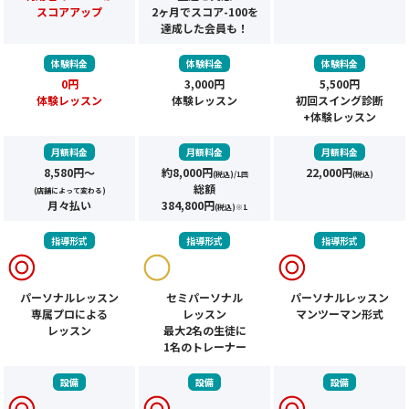
スコアアップ
2ヶ月でスコア-100を
達成した会員も！
体験料金
体験料金
体験料金
0円
3,000円
5,500円
体験レッスン
体験レッスン
初回スイング診断
+体験レッスン
月額料金
月額料金
月額料金
8,580円～
約8,000円
22,000円
(税込)/1回
(税込)
総額
(店舗によって変わる)
月々払い
384,800円
(税込)※1
指導形式
指導形式
指導形式
パーソナルレッスン
セミパーソナル
パーソナルレッスン
専属プロによる
レッスン
マンツーマン形式
レッスン
最大2名の生徒に
1名のトレーナー
設備
設備
設備