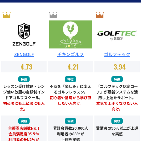
ZENGOLF
チキンゴルフ
ゴルフテック
4.73
4.21
3.94
特徴
特徴
特徴
レッスン受け放題・レン
不安を「楽しみ」に変え
「ゴルフテック認定コー
ジ使い放題の定額制イン
るゴルフレッスン。
チ」が最新システムを活
ドアゴルフスクール。
初心者や基礎から学び直
用し上達をサポート。
初心者にも上級者にも人
したい人向け。
本気で上手くなりたい人
気。
向け。
実績
実績
実績
首都圏店舗数No.1
累計会員数20,000人
受講者の96％以上が上達
会員満足度95.5%
利用者の88%が
を実感
利用者の94.2%が
上達を実感