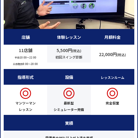
店舗
体験レッスン
月額料金
11店舗
5,500円
(税込)
22,000円
(税込)
初回スイング診断
平日10:00〜22:00
土日祝日8:00〜20:00
指導形式
設備
レッスンルーム
マンツーマン
最新型
完全個室
レッスン
シミュレーター完備
実績
受講者の96％以上が上達を実感