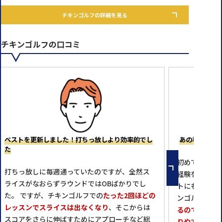
チキンゴルフの詳細を見る
チキンゴルフの口コミ
ベストを更新しました！打ちっ放しより効率的でし
あの私が10
た
初めてラウン
打ちっ放しに毎週通っていたのですが、全然ス
経験をしまし
ライスがなおらずラウンドではOBばかりでし
トにも乗れず
た。 ですが、チキンゴルフでの
たった2回ほどの
ンゴルフでは
レッスンでスライスは出なくなり
、そこからは
るので、修正
スコアをさらに伸ばすためにアプローチなど総
りやすかった