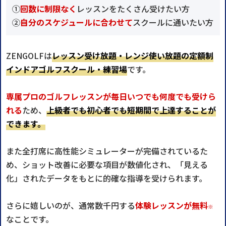
①
回数に制限なく
レッスンをたくさん受けたい方
②
自分のスケジュールに合わせて
スクールに通いたい方
ZENGOLFは
レッスン受け放題・レンジ使い放題の定額制
インドアゴルフスクール・練習場
です。
専属プロのゴルフレッスンが毎日いつでも何度でも受けら
れる
ため、
上級者でも初心者でも短期間で上達することが
できます。
また全打席に高性能シミュレーターが完備されているた
め、ショット改善に必要な項目が数値化され、「見える
化」されたデータをもとに的確な指導を受けられます。
さらに嬉しいのが、通常数千円する
体験レッスンが無料
※
なことです。