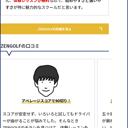
ん、
体験レッスンが無料
なので、
始めやすさと通いや
すさ
が特に魅力的なスクールだと思います。
ZENGOLFの詳細を見る
ZENGOLFの口コミ
アベレージスコアで90切り！
五十肩に
スコアが安定せず、いろいろと試してもドライバ
五十肩を患い
ーが曲がることが悩みでした。そんなとき
が崩れたため
ZENGOLFのチラシを見つけて、体験レッスンを
い、SNSでZ