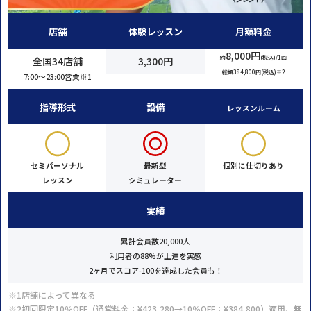
店舗
体験レッスン
月額料金
8,000円
約
(税込)/1回
全国34店舗
3,300円
総額384,800円(税込)※2
7:00～23:00営業※1
指導形式
設備
レッスンルーム
セミパーソナル
最新型
個別に仕切りあり
レッスン
シミュレーター
実績
累計会員数20,000人
利用者の88%が上達を実感
2ヶ月でスコア-100を達成した会員も！
※1店舗によって異なる
※2初回限定10％OFF（通常料金：¥423,280→10％OFF：¥384,800）適用、無