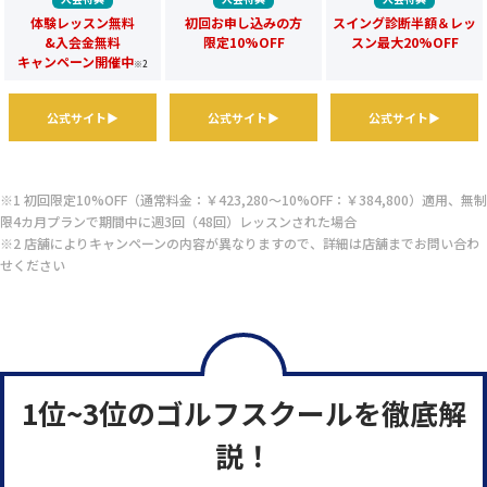
体験レッスン無料
初回お申し込みの方
スイング診断半額＆レッ
&入会金無料
限定10%OFF
スン最大20%OFF
キャンペーン開催中
※2
公式サイト▶
公式サイト▶
公式サイト▶
※1 初回限定10%OFF（通常料金：￥423,280～10%OFF：￥384,800）適用、無制
限4カ月プランで期間中に週3回（48回）レッスンされた場合
※2 店舗によりキャンペーンの内容が異なりますので、詳細は店舗までお問い合わ
せください
1位~3位のゴルフスクールを徹底解
説！