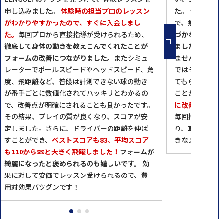
申し込みました。
体験時の担当プロのレッスン
た。 シミュ
がわかりやすかったので、すぐに入会しまし
で、無意識的
た。
毎回プロから直接指導が受けられるため、
づかなかった
徹底して身体の動きを教えこんでくれたことが
ました。
しか
フォームの改善につながりました。
またシミュ
ません。反復練
レーターでポールスピードやヘッドスピード、角
ではそんな忘
度、飛距離など、普段は計測できない球の動き
てもらい、数
が番手ごとに数値化されてハッキリとわかるの
ことができた
で、改善点が明確にされることも良かったです。
に改善するこ
その結果、プレイの質が良くなり、スコアが安
毎回持ち込む
定しました。さらに、ドライバーの距離を伸ば
り、車でも通
すことができ、
ベストスコアも83、平均スコア
きなメリット
も110から89と大きく飛躍しました！
フォームが
綺麗になったと褒められるのも嬉しいです。
効
果に対して安価でレッスン受けられるので、費
用対効果バツグンです！