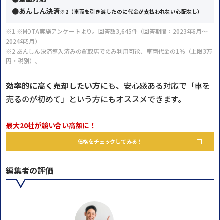
●あんしん決済
※2
（車両を引き渡したのに代金が支払われない心配なし）
※1 ※MOTA実施アンケートより。回答数3,645件（回答期間：2023年6月～
2024年5月）
※2 あんしん決済導入済みの買取店でのみ利用可能、車両代金の1％（上限3万
円・税別）。
効率的に高く売却したい方
にも、安心感ある対応で「車を
売るのが初めて」という方にもオススメできます。
最大20社が競い合い高額に！
価格をチェックしてみる！
編集者の評価