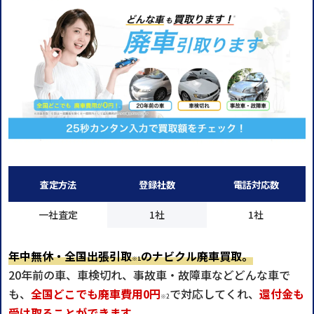
査定方法
登録社数
電話対応数
一社査定
1社
1社
年中無休・全国出張引取
のナビクル廃車買取。
※1
20年前の車、車検切れ、事故車・故障車などどんな車で
も、
全国どこでも廃車費用0円
で対応してくれ、
還付金も
※2
受け取ることができます。