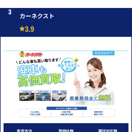
カーネクスト
3.9
査定方法
登録社数
電話対応数