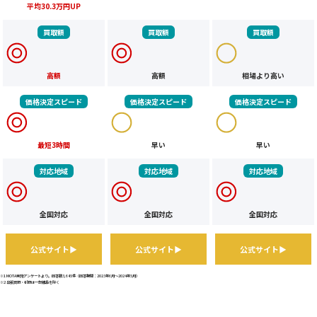
平均30.3万円UP
買取額
買取額
買取額
高額
高額
相場より高い
価格決定スピード
価格決定スピード
価格決定スピード
最短3時間
早い
早い
対応地域
対応地域
対応地域
全国対応
全国対応
全国対応
公式サイト▶
公式サイト▶
公式サイト▶
※1 MOTA実施アンケートより。回答数3,645件（回答期間：2023年6月～2024年5月）
※2 出張買取・引取は一部離島を除く