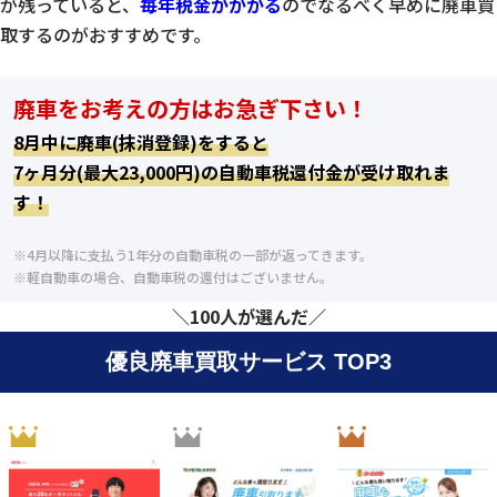
が残っていると、
毎年税金がかかる
のでなるべく早めに廃車買
取するのがおすすめです。
廃車をお考えの方はお急ぎ下さい！
8月中に廃車(抹消登録)をすると
7ヶ月分(最大23,000円)の自動車税還付金が受け取れま
す！
※4月以降に支払う1年分の自動車税の一部が返ってきます。
※軽自動車の場合、自動車税の還付はございません。
＼100人が選んだ／
優良廃車買取サービス TOP3