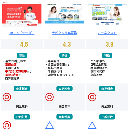
MOTA（モータ）
ナビクル廃車買取
カーネクスト
4.5
4.3
3.9
特徴
特徴
特徴
・最大20社比較で
・年中無休
・どんな車も
高額査定
・
全国出張引取
0円以上買取
※2
・下取りより
・
無料で廃車
・廃車手続きも
平均30.3万円UP
手続き代行
無料で代行
※1
・
最短3時間
で
・
還付金も返ってくる
・来店不要
概算査定額
査定料金
査定料金
査定料金
完全無料
完全無料
完全無料
比較社数
比較社数
比較社数