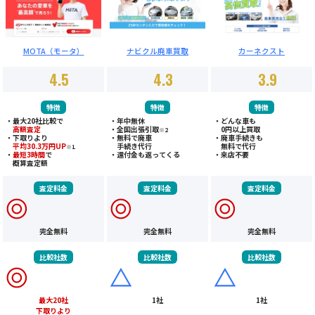
MOTA（モータ）
ナビクル廃車買取
カーネクスト
4.5
4.3
3.9
特徴
特徴
特徴
・最大20社比較で
・年中無休
・どんな車も
高額査定
・
全国出張引取
0円以上買取
※2
・下取りより
・
無料で廃車
・廃車手続きも
平均30.3万円UP
手続き代行
無料で代行
※1
・
最短3時間
で
・
還付金も返ってくる
・来店不要
概算査定額
査定料金
査定料金
査定料金
完全無料
完全無料
完全無料
比較社数
比較社数
比較社数
最大20社
1社
1社
下取りより