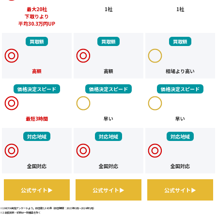
最大20社
1社
1社
下取りより
平均30.3万円UP
買取額
買取額
買取額
高額
高額
相場より高い
価格決定スピード
価格決定スピード
価格決定スピード
最短3時間
早い
早い
対応地域
対応地域
対応地域
全国対応
全国対応
全国対応
公式サイト▶
公式サイト▶
公式サイト▶
※1 MOTA実施アンケートより。回答数3,645件（回答期間：2023年6月～2024年5月）
※2 出張買取・引取は一部離島を除く