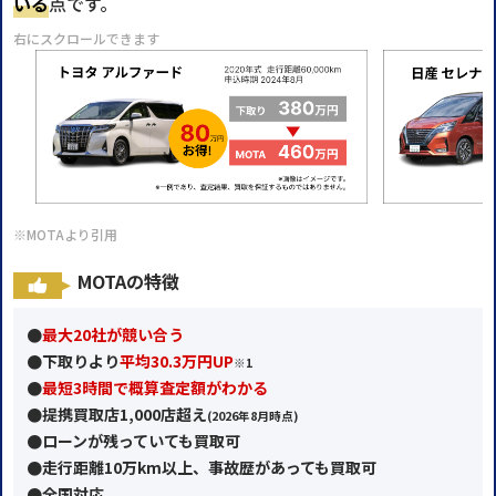
いる
点です。
右にスクロールできます
※MOTAより引用
MOTAの特徴
●
最大20社が競い合う
●
下取りより
平均30.3万円UP
※1
●
最短3時間で概算査定額がわかる
●提携買取店1,000店超え
(2026年
8月時点)
●ローンが残っていても買取可
●走行距離10万km以上、事故歴があっても買取可
●全国対応