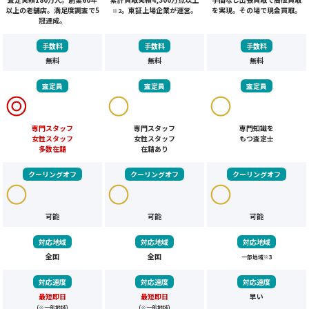
以上の老舗店。満足度調査で5
。東証上場企業が運営。
を実現。その場で現金買取。
※2
冠達成。
手数料
手数料
手数料
無料
無料
無料
査定員
査定員
査定員
専門スタッフ
専門スタッフ
専門知識を
女性スタッフ
女性スタッフ
もつ査定士
多数在籍
在籍あり
クーリングオフ
クーリングオフ
クーリングオフ
可能
可能
可能
対応地域
対応地域
対応地域
全国
全国
一部地域
※3
対応速度
対応速度
対応速度
最短即日
最短即日
早い
(※一部地域)
(※一部地域)