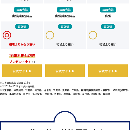
買取方法
買取方法
買取方法
出張/宅配/持込
出張/宅配/持込
出張
買取額
買取額
買取額
相場よりかなり高い
相場より高い
相場より高い
7月限定 現金5万円
プレゼント中！
※1
公式サイト▶
公式サイト▶
公式サイト▶
※1 お買取成立で抽選で15名
※2 2015～2024年の合計買取数
※3 東京都、神奈川県、千葉県、埼玉県、栃木県、茨城県、愛知県、三重県、静岡県(静岡県東部・静岡市)、岐阜県(岐阜市・
瑞穂市・美濃加茂市・可児市・多治見市)、大阪府、京都府、兵庫県、滋賀県、奈良県、和歌山県、岡山県