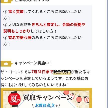
①
高く買取
してくれるところにお願いしたい
方！
② 大切な着物を
きちんと査定し、金額の根拠や
説明もしっかり
してほしい方！
③
有名で安心感
のあるところにお願いしたい
方！
キャンペーン実施中！
ザ・ゴールドでは
7月31日まで
現金5万円
が当たるキ
ャンペーンを実施しているようです。これを機にお
得にお片づけしてみるのもいいですね！