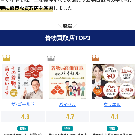
特に優良な買取店を厳選
しました。
＼厳選／
着物買取店TOP3
ザ･ゴールド
バイセル
ウリエル
4.9
4.7
4.1
特徴
特徴
特徴
査定実績180万人。創業60年
累計買取実績4,300万点以上
手間なし出張買取で高値買取