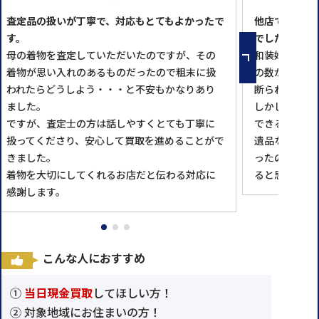
査定品の扱いが丁寧で、対応もとてもよかったで
他店で買い取
す。
でした。
母の着物を査定していただいたのですが、その
和装好きの母
着物が思い入れのあるものだったので粗末に扱
の数があり、
われたらどうしよう・・・と不安もかなりあり
断られてしま
ました。
しかし、こち
ですが、査定士の方は話しやすくとても丁寧に
できるとのこ
扱ってくださり、安心して買取を進めることがで
遺品なので気
きました。
ったのですが
着物を大切にしてくれるお店だと伝わる対応に
ると思うとほ
感謝します。
こんな人におすすめ
①
当日現金買取
してほしい方！
② 対象地域にお住まいの方！