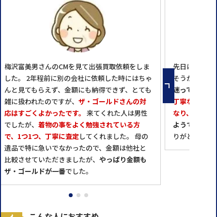
梅沢富美男さんのCMを見て出張買取依頼をしま
先日はお世話
した。 2年程前に別の会社に依頼した時にはちゃ
そうか？この
んと見てもらえず、金額にも納得できず、とても
迷っていた母
雑に扱われたのですが、
ザ・ゴールドさんの対
丁寧な説明に
応はすごくよかったです。
来てくれた人は男性
なり、
後日、
でしたが、
着物の事をよく勉強されている方
ようで、その
で、1つ1つ、丁寧に査定
してくれました。 母の
りがとうござ
遺品で特に急いでなかったので、金額は他社と
比較させていただきましたが、
やっぱり金額も
ザ・ゴールドが一番
でした。
こんな人におすすめ