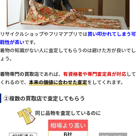
リサイクルショップやフリマアプリでは
買い叩かれてしまう可
能性が高い
です。
着物の知識がない人に査定してもらうのは避けた方が良いでし
ょう。
着物専門の買取店
であれば、
有資格者や専門査定員が対応
して
くれるので、
本来の価値に合わせた査定
をしてくれます。
②複数の買取店で査定してもらう