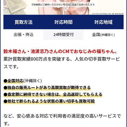
買取方法
対応時間
対応地域
出張・持込
24時間受付
全国
(沖縄除く)
鈴木福さん・池波志乃さんのCMでおなじみの福ちゃん。
累計買取実績800万点を突破する、人気の切手買取サービ
スです。
●全国対応
(沖縄除く)
●独自の販売ルートがあり高額買取が期待できる
●査定額に納得できない場合は、全品返却してもらえる
●他社で断られるような状態の悪い切手も買取可能
など、安心感ある対応で利用者の満足度の高いサービスで
す。