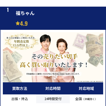
福ちゃん
4.9
買取方法
対応時間
対応地域
出張・持込
24時間受付
全国
（沖縄除く）