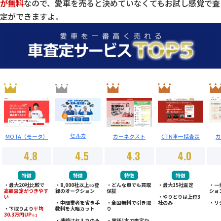
が無料
なので、愛車を売ると決めていなくてもお試し感覚で査
定ができますよ。
セルカ
MOTA（モータ）
カーネクスト
CTN車一括査定
カ
4.8
4.5
4.3
4.0
特徴
特徴
特徴
特徴
・最大20社比較で
・8,000社以上
登
・どんな車でも買取
・最大15社査定
・一
※2
高額査定がつきやす
録のオークション
保証
ショ
い
・やりとりは上位3
・中間業者を省き手
・全国無料で引き取
社のみ
・リ
・下取りより
平均
数料を大幅カット
り
30.3万円UP
※1
・連絡はセルカのみ
・電話1本で査定か