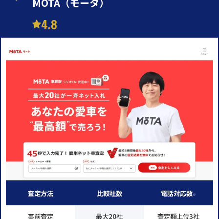
MOTA（モータ）
4.8
査定方法
比較社数
電話対応数
※
事前査定
最大20社
査定額上位3社