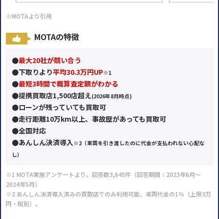
※MOTAより引用
MOTAの特徴
●
最大20社が競い合う
●
下取りより
平均30.3万円UP
※1
●
最短3時間で概算査定額がわかる
●提携買取店1,500店超え
(2026年
8月時点)
●ローンが残っていても買取可
●走行距離10万km以上、事故歴があっても買取可
●全国対応
●あんしん決済導入
※2
（車両を引き渡したのに代金が支払われない心配な
し）
※1 MOTA実施アンケートより。回答数3,645件（回答期間：2023年6月～
2024年5月）
※2 あんしん決済導入済みの買取店でのみ利用可能、車両代金の1％（上限3万
円・税別）。