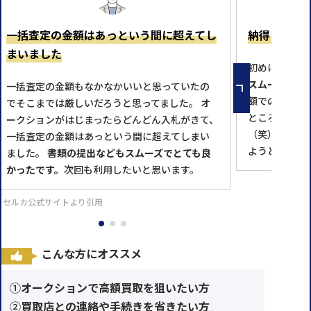
一括査定の金額はあっという間に超えてし
納得いく金
まいました
初めはめんど
スムーズに対
一括査定の金額もなかなかいいと思っていたの
額での落札と
でそこまでは厳しいだろうと思ってました。 オ
ところで売っ
ークションがはじまったらどんどん入札がきて、
（笑） 次に
一括査定の金額はあっという間に超えてしまい
ようと思いま
ました。
書類の提出などもスムーズでとても良
かったです。
次回も利用したいと思います。
※セルカ公式サイトより引用
こんな方にオススメ
①
オークションで高額買取を狙いたい方
②
買取店との連絡や手続きを省きたい方