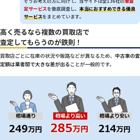
そうお考えの方に向けて、当サイトは全136社の
車査
定サービス
を徹底調査し、
本当におすすめできる優良
サービス
をまとめています。
高く売るなら複数の買取店で
査定してもらうのが鉄則！
買取店ごとに在庫の状況や販路などが異なるため、
中古車の査
定額は業者間で大きな差が出る
ことが一般的です。