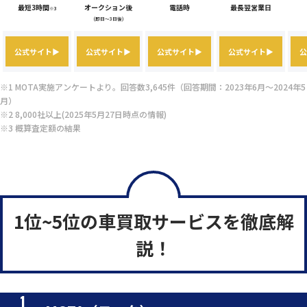
最短3時間
オークション後
電話時
最長翌営業日
※3
(即日～3日後)
公式サイト▶
公式サイト▶
公式サイト▶
公式サイト▶
公
※1 MOTA実施アンケートより。回答数3,645件（回答期間：2023年6月～2024年5
月）
※2 8,000社以上(2025年5月27日時点の情報)
※3 概算査定額の結果
1位~5位の車買取サービスを徹底解
説！