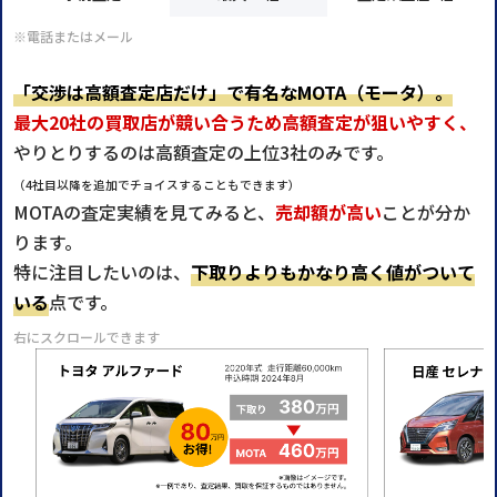
※電話またはメール
「交渉は高額査定店だけ」で有名なMOTA（モータ）。
最大20社の買取店が競い合うため高額査定が狙いやすく、
やりとりするのは高額査定の上位3社のみです。
（4社目以降を追加でチョイスすることもできます）
MOTAの査定実績を見てみると、
売却額が高い
ことが分か
ります。
特に注目したいのは、
下取りよりもかなり高く値がついて
いる
点です。
右にスクロールできます