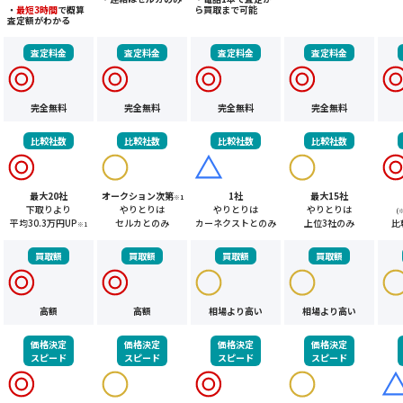
・
最短3時間
で概算
ら買取まで可能
査定額がわかる
査定料金
査定料金
査定料金
査定料金
完全無料
完全無料
完全無料
完全無料
比較社数
比較社数
比較社数
比較社数
最大20社
オークション次第
1社
最大15社
※1
下取りより
やりとりは
やりとりは
やりとりは
(
平均30.3万円UP
セルカとのみ
カーネクストとのみ
上位3社のみ
比
※1
買取額
買取額
買取額
買取額
高額
高額
相場より高い
相場より高い
価格決定
価格決定
価格決定
価格決定
スピード
スピード
スピード
スピード