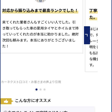
対応から振り込みまで最高ランクでした！
丁寧に理解
た。
来てくれた業者さんもすごくいい人でした。引
き取ってもらった車の夏用タイヤとホイルまで持
はじめての利
っていってくれたのが本当に助かりました。絶対
で、何回も問
次回も頼みます。本当にありがとうございまし
レータの方が
た！
明をして下さ
も払拭し、本
な機会があれ
す。
※カーネクスト口コミ・お客さまの声より引用
こんな方にオススメ