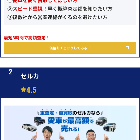
②
スピード重視！
早く概算査定額を知りたい方
③
複数社から営業連絡がくるのを避けたい方
最短3時間で高額査定！
価格をチェックしてみる！
セルカ
4.5