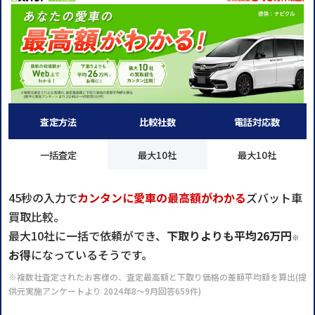
査定方法
比較社数
電話対応数
一括査定
最大10社
最大10社
45秒の入力で
カンタンに愛車の最高額がわかる
ズバット車
買取比較。
最大10社に一括で依頼ができ、
下取りよりも平均26万円
※
お得
になっているそうです。
※複数社査定されたお客様の、査定最高額と下取り価格の差額平均額を算出(提
供元実施アンケートより 2024年8～9月回答659件)