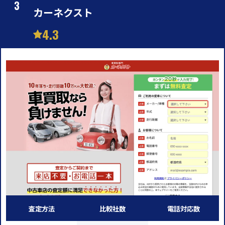
カーネクスト
4.3
査定方法
比較社数
電話対応数