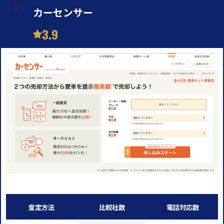
カーセンサー
3.9
査定方法
比較社数
電話対応数