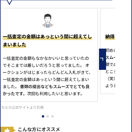
一括査定の金額はあっという間に超えてし
納得いく金
まいました
初めはめんど
スムーズに対
一括査定の金額もなかなかいいと思っていたの
額での落札と
でそこまでは厳しいだろうと思ってました。 オ
ところで売っ
ークションがはじまったらどんどん入札がきて、
（笑） 次に
一括査定の金額はあっという間に超えてしまい
ようと思いま
ました。
書類の提出などもスムーズでとても良
かったです。
次回も利用したいと思います。
※セルカ公式サイトより引用
こんな方にオススメ