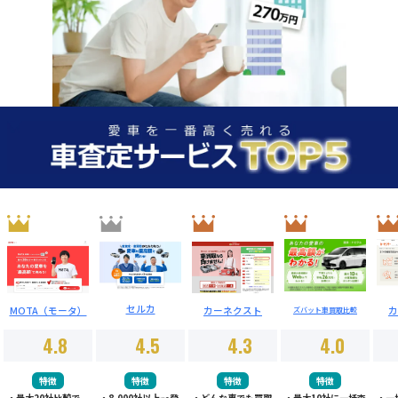
セルカ
MOTA（モータ）
カーネクスト
カ
ズバット車買取比較
4.8
4.5
4.3
4.0
特徴
特徴
特徴
特徴
・最大20社比較で
・8,000社以上
登
・どんな車でも買取
・最大10社に一括査
・一