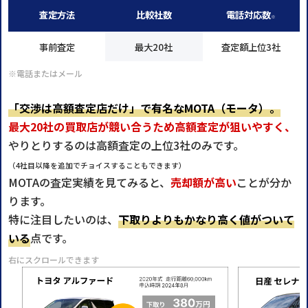
査定方法
比較社数
電話対応数
※
事前査定
最大20社
査定額上位3社
※電話またはメール
「交渉は高額査定店だけ」で有名なMOTA（モータ）。
最大20社の買取店が競い合うため高額査定が狙いやすく、
やりとりするのは高額査定の上位3社のみです。
（4社目以降を追加でチョイスすることもできます）
MOTAの査定実績を見てみると、
売却額が高い
ことが分か
ります。
特に注目したいのは、
下取りよりもかなり高く値がついて
いる
点です。
右にスクロールできます