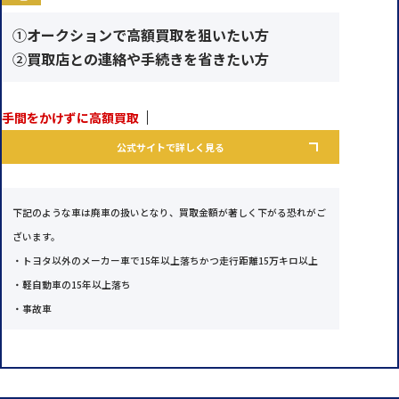
①
オークションで高額買取を狙いたい方
②
買取店との連絡や手続きを省きたい方
手間をかけずに高額買取
公式サイトで詳しく見る
下記のような車は廃車の扱いとなり、買取金額が著しく下がる恐れがご
ざいます。
・トヨタ以外のメーカー車で15年以上落ちかつ走行距離15万キロ以上
・軽自動車の15年以上落ち
・事故車