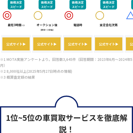
価格決定
価格決定
価格決定
価格決定
スピード
スピード
スピード
スピード
最短3時間
オークション後
電話時
査定会社次第
※3
(即日～3日後)
公式サイト▶
公式サイト▶
公式サイト▶
公式サイト▶
公
※1 MOTA実施アンケートより。回答数3,645件（回答期間：2023年6月～2024年5
月）
※2 8,000社以上(2025年5月27日時点の情報)
※3 概算査定額の結果
1位~5位の車買取サービスを徹底解
説！