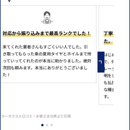
対応から振り込みまで最高ランクでした！
丁寧に理解
た。
来てくれた業者さんもすごくいい人でした。引
き取ってもらった車の夏用タイヤとホイルまで持
はじめての利
っていってくれたのが本当に助かりました。絶対
で、何回も問
次回も頼みます。本当にありがとうございまし
レータの方が
た！
明をして下さ
も払拭し、本
な機会があれ
す。
※カーネクスト口コミ・お客さまの声より引用