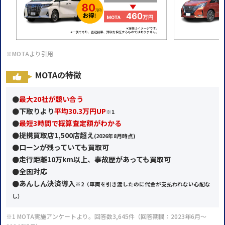
※MOTAより引用
MOTAの特徴
●
最大20社が競い合う
●
下取りより
平均30.3万円UP
※1
●
最短3時間で概算査定額がわかる
●提携買取店1,500店超え
(2026年
8月時点)
●ローンが残っていても買取可
●走行距離10万km以上、事故歴があっても買取可
●全国対応
●あんしん決済導入
※2
（車両を引き渡したのに代金が支払われない心配な
し）
※1 MOTA実施アンケートより。回答数3,645件（回答期間：2023年6月～