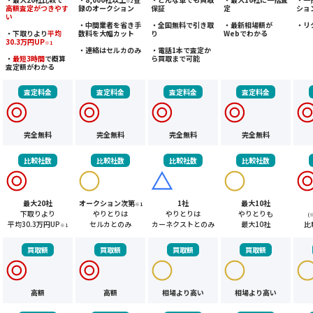
※2
高額査定がつきやす
録のオークション
保証
定
ショ
い
・中間業者を省き手
・全国無料で引き取
・最新相場額が
・リ
・下取りより
平均
数料を大幅カット
り
Webでわかる
30.3万円UP
※1
・連絡はセルカのみ
・電話1本で査定か
・
最短3時間
で概算
ら買取まで可能
査定額がわかる
査定料金
査定料金
査定料金
査定料金
完全無料
完全無料
完全無料
完全無料
比較社数
比較社数
比較社数
比較社数
最大20社
オークション次第
1社
最大10社
※1
下取りより
やりとりは
やりとりは
やりとりも
(
平均30.3万円UP
セルカとのみ
カーネクストとのみ
最大10社
比
※1
買取額
買取額
買取額
買取額
高額
高額
相場より高い
相場より高い