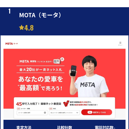
MOTA（モータ）
4.8
査定方法
比較社数
電話対応数
※