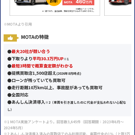
※MOTAより引用
MOTAの特徴
●
最大20社が競い合う
●
下取りより
平均30.3万円UP
※1
●
最短3時間で概算査定額がわかる
●提携買取店1,500店超え
(2026年
8月時点)
●ローンが残っていても買取可
●走行距離10万km以上、事故歴があっても買取可
●全国対応
●あんしん決済導入
※2
（車両を引き渡したのに代金が支払われない心配な
し）
※1 MOTA実施アンケートより。回答数3,645件（回答期間：2023年6月～
2024年5月）
※2 あんしん決済導入済みの買取店でのみ利用可能、車両代金の1％（上限3万