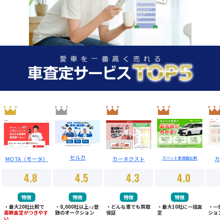
セルカ
MOTA（モータ）
カーネクスト
カ
ズバット車買取比較
4.8
4.5
4.3
4.0
特徴
特徴
特徴
特徴
・最大20社比較で
・8,000社以上
登
・どんな車でも買取
・最大10社に一括査
・一
※2
高額査定がつきやす
録のオークション
保証
定
ショ
い