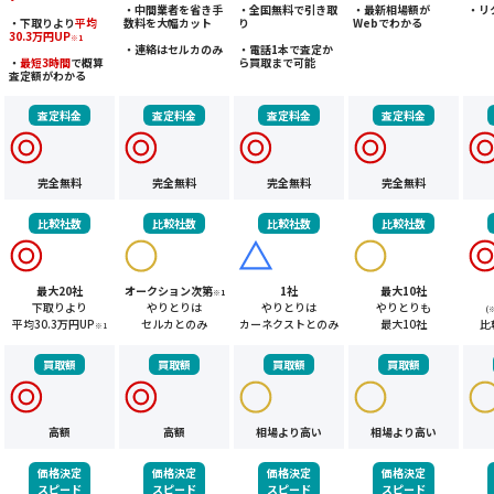
・中間業者を省き手
・全国無料で引き取
・最新相場額が
・リ
・下取りより
平均
数料を大幅カット
り
Webでわかる
30.3万円UP
※1
・連絡はセルカのみ
・電話1本で査定か
・
最短3時間
で概算
ら買取まで可能
査定額がわかる
査定料金
査定料金
査定料金
査定料金
完全無料
完全無料
完全無料
完全無料
比較社数
比較社数
比較社数
比較社数
最大20社
オークション次第
1社
最大10社
※1
下取りより
やりとりは
やりとりは
やりとりも
(
平均30.3万円UP
セルカとのみ
カーネクストとのみ
最大10社
比
※1
買取額
買取額
買取額
買取額
高額
高額
相場より高い
相場より高い
価格決定
価格決定
価格決定
価格決定
スピード
スピード
スピード
スピード