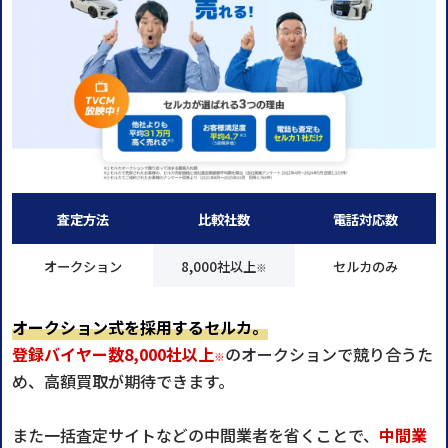
査定方法
比較社数
電話対応数
オークション
8,000社以上
セルカのみ
※
オークション式を採用するセルカ。
登録バイヤー数8,000社以上
のオークションで競り合うた
※
め、高額買取が期待できます。
また一括査定サイトなどの中間業者を省くことで、
中間業