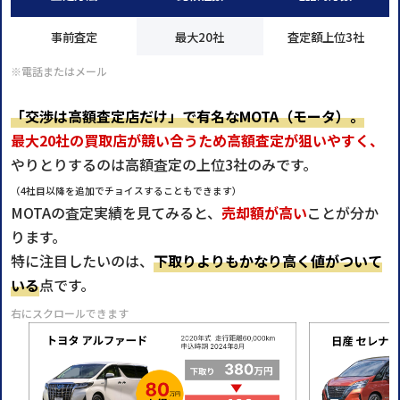
事前査定
最大20社
査定額上位3社
※電話またはメール
「交渉は高額査定店だけ」で有名なMOTA（モータ）。
最大20社の買取店が競い合うため高額査定が狙いやすく、
やりとりするのは高額査定の上位3社のみです。
（4社目以降を追加でチョイスすることもできます）
MOTAの査定実績を見てみると、
売却額が高い
ことが分か
ります。
特に注目したいのは、
下取りよりもかなり高く値がついて
いる
点です。
右にスクロールできます