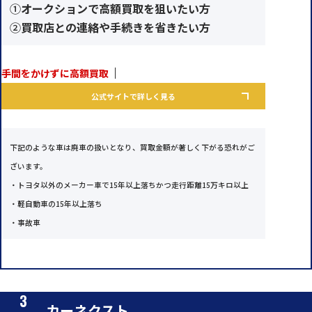
①
オークションで高額買取を狙いたい方
②
買取店との連絡や手続きを省きたい方
手間をかけずに高額買取
公式サイトで詳しく見る
下記のような車は廃車の扱いとなり、買取金額が著しく下がる恐れがご
ざいます。
・トヨタ以外のメーカー車で15年以上落ちかつ走行距離15万キロ以上
・軽自動車の15年以上落ち
・事故車
カーネクスト