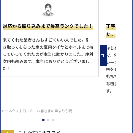
対応から振り込みまで最高ランクでした！
丁寧に理解
た。
来てくれた業者さんもすごくいい人でした。引
き取ってもらった車の夏用タイヤとホイルまで持
はじめての利
っていってくれたのが本当に助かりました。絶対
で、何回も問
次回も頼みます。本当にありがとうございまし
レータの方が
た！
明をして下さ
も払拭し、本
な機会があれ
す。
※カーネクスト口コミ・お客さまの声より引用
こんな方にオススメ