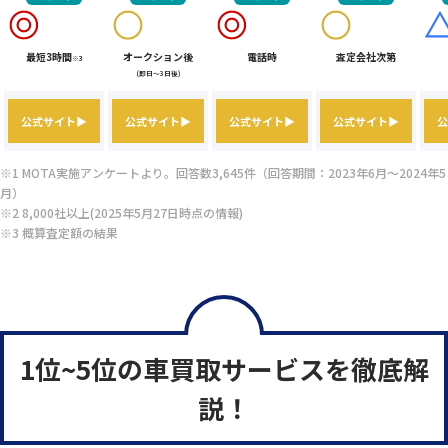
最短3時間
オークション後
電話時
査定会社次第
※3
(即日～3日後)
公式サイト▶
公式サイト▶
公式サイト▶
公式サイト▶
公
※1 MOTA実施アンケートより。回答数3,645件（回答期間：2023年6月～2024年5
月）
※2 8,000社以上(2025年5月27日時点の情報)
※3 概算査定額の結果
1位~5位の車買取サービスを徹底解
説！