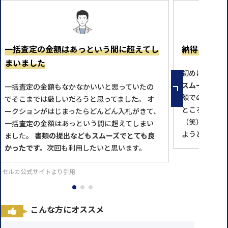
一括査定の金額はあっという間に超えてし
納得いく金
まいました
初めはめんど
スムーズに対
一括査定の金額もなかなかいいと思っていたの
額での落札と
でそこまでは厳しいだろうと思ってました。 オ
ところで売っ
ークションがはじまったらどんどん入札がきて、
（笑） 次に
一括査定の金額はあっという間に超えてしまい
ようと思いま
ました。
書類の提出などもスムーズでとても良
かったです。
次回も利用したいと思います。
※セルカ公式サイトより引用
こんな方にオススメ