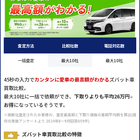
査定方法
比較社数
電話対応数
一括査定
最大10社
最大10社
45秒の入力で
カンタンに愛車の最高額がわかる
ズバット車
買取比較。
最大10社に一括で依頼ができ、
下取りよりも平均26万円
※
お得
になっているそうです。
※複数社査定されたお客様の、査定最高額と下取り価格の差額平均額を算出(提
供元実施アンケートより 2024年8～9月回答659件)
ズバット車買取比較の特徴