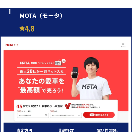
MOTA（モータ）
4.8
査定方法
比較社数
電話対応数
※