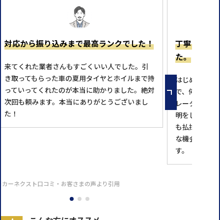
対応から振り込みまで最高ランクでした！
丁寧に理解
た。
来てくれた業者さんもすごくいい人でした。引
き取ってもらった車の夏用タイヤとホイルまで持
はじめての利
っていってくれたのが本当に助かりました。絶対
で、何回も問
次回も頼みます。本当にありがとうございまし
レータの方が
た！
明をして下さ
も払拭し、本
な機会があれ
す。
※カーネクスト口コミ・お客さまの声より引用
こんな方にオススメ