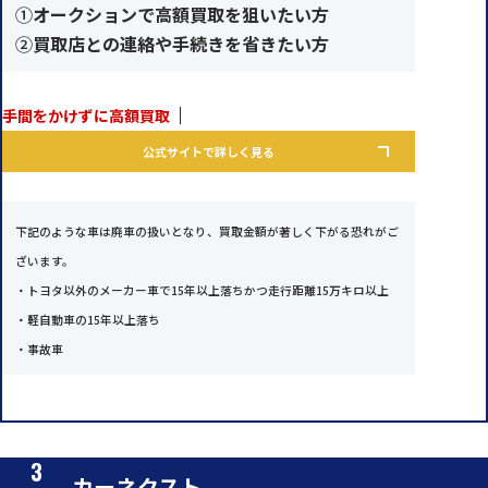
①
オークションで高額買取を狙いたい方
②
買取店との連絡や手続きを省きたい方
手間をかけずに高額買取
公式サイトで詳しく見る
下記のような車は廃車の扱いとなり、買取金額が著しく下がる恐れがご
ざいます。
・トヨタ以外のメーカー車で15年以上落ちかつ走行距離15万キロ以上
・軽自動車の15年以上落ち
・事故車
カーネクスト