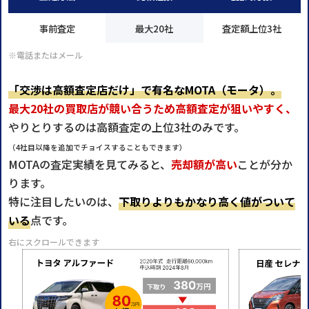
事前査定
最大20社
査定額上位3社
※電話またはメール
「交渉は高額査定店だけ」で有名なMOTA（モータ）。
最大20社の買取店が競い合うため高額査定が狙いやすく、
やりとりするのは高額査定の上位3社のみです。
（4社目以降を追加でチョイスすることもできます）
MOTAの査定実績を見てみると、
売却額が高い
ことが分か
ります。
特に注目したいのは、
下取りよりもかなり高く値がついて
いる
点です。
右にスクロールできます