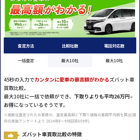
査定方法
比較社数
電話対応数
一括査定
最大10社
最大10社
45秒の入力で
カンタンに愛車の最高額がわかる
ズバット車
買取比較。
最大10社に一括で依頼ができ、
下取りよりも平均26万円
※
お得
になっているそうです。
※複数社査定されたお客様の、査定最高額と下取り価格の差額平均額を算出(提
供元実施アンケートより 2024年8～9月回答659件)
ズバット車買取比較の特徴