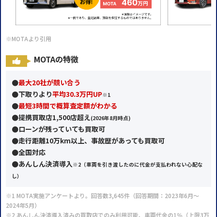
※MOTAより引用
MOTAの特徴
●
最大20社が競い合う
●
下取りより
平均30.3万円UP
※1
●
最短3時間で概算査定額がわかる
●提携買取店1,500店超え
(2026年
8月時点)
●ローンが残っていても買取可
●走行距離10万km以上、事故歴があっても買取可
●全国対応
●あんしん決済導入
※2
（車両を引き渡したのに代金が支払われない心配な
し）
※1 MOTA実施アンケートより。回答数3,645件（回答期間：2023年6月～
2024年5月）
※2 あんしん決済導入済みの買取店でのみ利用可能、車両代金の1％（上限3万