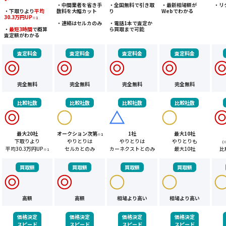
・中間業者を省き手
・全国無料で引き取
・最新相場額が
・リ
・下取りより
平均
数料を大幅カット
り
Webでわかる
30.3万円UP
※1
・連絡はセルカのみ
・電話1本で査定か
・
最短3時間
で概算
ら買取まで可能
査定額がわかる
査定料金
査定料金
査定料金
査定料金
完全無料
完全無料
完全無料
完全無料
比較社数
比較社数
比較社数
比較社数
最大20社
オークション次第
1社
最大10社
※1
下取りより
やりとりは
やりとりは
やりとりも
(
平均30.3万円UP
セルカとのみ
カーネクストとのみ
最大10社
比
※1
買取額
買取額
買取額
買取額
高額
高額
相場より高い
相場より高い
価格決定
価格決定
価格決定
価格決定
スピード
スピード
スピード
スピード