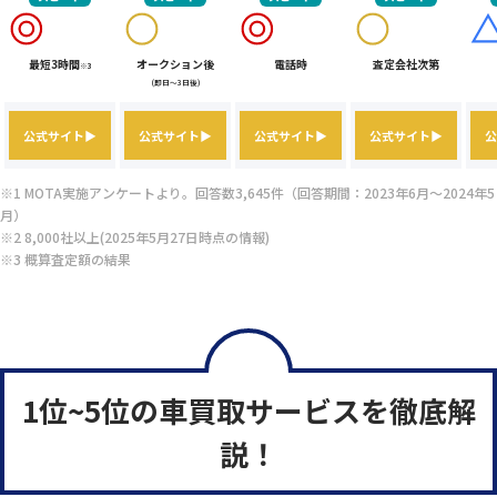
最短3時間
オークション後
電話時
査定会社次第
※3
(即日～3日後)
公式サイト▶
公式サイト▶
公式サイト▶
公式サイト▶
公
※1 MOTA実施アンケートより。回答数3,645件（回答期間：2023年6月～2024年5
月）
※2 8,000社以上(2025年5月27日時点の情報)
※3 概算査定額の結果
1位~5位の車買取サービスを徹底解
説！