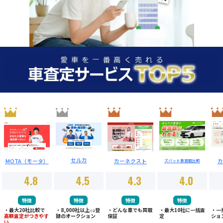
セルカ
MOTA（モータ）
カーネクスト
カ
ズバット車買取比較
4.8
4.5
4.3
4.0
特徴
特徴
特徴
特徴
・最大20社比較で
・8,000社以上
登
・どんな車でも買取
・最大10社に一括査
・一
※2
高額査定がつきやす
録のオークション
保証
定
ショ
い