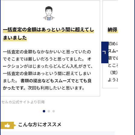
一括査定の金額はあっという間に超えてし
納得いく金
まいました
初めはめんど
スムーズに対
一括査定の金額もなかなかいいと思っていたの
額での落札と
でそこまでは厳しいだろうと思ってました。 オ
ところで売っ
ークションがはじまったらどんどん入札がきて、
（笑） 次に
一括査定の金額はあっという間に超えてしまい
ようと思いま
ました。
書類の提出などもスムーズでとても良
かったです。
次回も利用したいと思います。
※セルカ公式サイトより引用
こんな方にオススメ