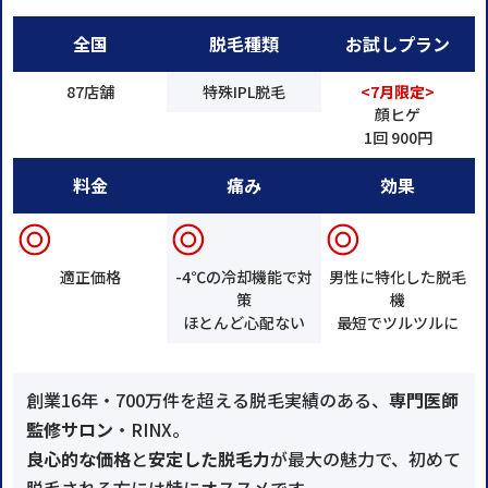
全国
脱毛種類
お試しプラン
87店舗
特殊IPL脱毛
<7月限定>
顔ヒゲ
1回 900円
料金
痛み
効果
適正価格
-4℃の冷却機能で対
男性に特化した脱毛
策
機
ほとんど心配ない
最短でツルツルに
創業16年・700万件を超える脱毛実績のある、
専門医師
監修サロン
・RINX。
良心的な価格
と
安定した脱毛力
が最大の魅力で、初めて
脱毛される方には特にオススメです。