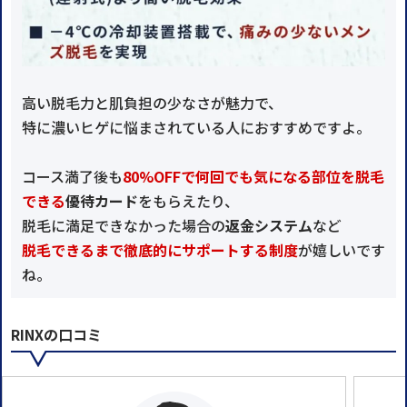
高い脱毛力と肌負担の少なさが魅力で、
特に濃いヒゲに悩まされている人におすすめですよ。
コース満了後も
80%OFFで何回でも気になる部位を脱毛
できる
優待カード
をもらえたり、
脱毛に満足できなかった場合の
返金システム
など
脱毛できるまで徹底的にサポートする制度
が嬉しいです
ね。
RINXの口コミ