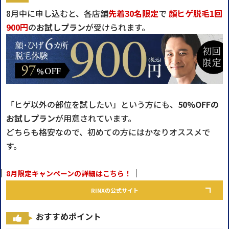
8月中に申し込むと、各店舗
先着30名限定
で
顔ヒゲ脱毛1回
900円
の
お試しプラン
が受けられます。
「ヒゲ以外の部位を試したい」という方にも、
50%OFFの
お試しプラン
が用意されています。
どちらも格安なので、初めての方にはかなりオススメで
す。
8月限定キャンペーンの詳細はこちら！
RINXの公式サイト
おすすめポイント