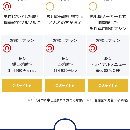
男性に特化した脱毛
専用の光脱毛機でほ
脱毛機メーカーと共
機最短でツルツルに
とんどの方が満足
同開発した
男性専用脱毛マシン
お試しプラン
お試しプラン
お試しプラン
あり
あり
あり
顔ヒゲ脱毛
ヒゲ脱毛
トライアルメニュー
1回 900円
1回 980円
最大83%OFF
※1※2
※2
公式サイト▶
公式サイト▶
公式サイト▶
※1
8月中に申し込まれた方のみ対象。
※2 各店舗で先着30名限定。