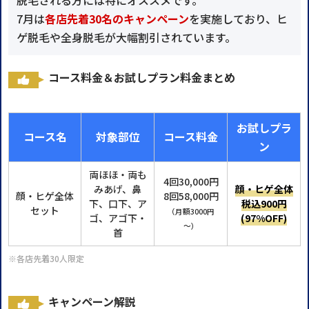
7月は
各店先着30名のキャンペーン
を実施しており、ヒ
ゲ脱毛や全身脱毛が大幅割引されています。
コース料金＆お試しプラン料金まとめ
お試しプラ
コース名
対象部位
コース料金
ン
両ほほ・両も
4回30,000円
みあげ、鼻
顔・ヒゲ全体
顔・ヒゲ全体
8回58,000円
下、口下、ア
税込900円
セット
（月額3000円
ゴ、アゴ下・
(97%OFF)
～）
首
※各店先着30人限定
キャンペーン解説