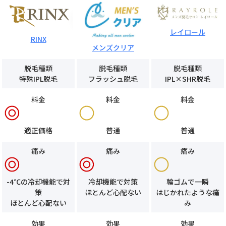
レイロール
RINX
メンズクリア
脱毛種類
脱毛種類
脱毛種類
特殊IPL脱毛
フラッシュ脱毛
IPL×SHR脱毛
料金
料金
料金
適正価格
普通
普通
痛み
痛み
痛み
-4℃の冷却機能で対
冷却機能で対策
輪ゴムで一瞬
策
ほとんど心配ない
はじかれたような痛
ほとんど心配ない
み
効果
効果
効果