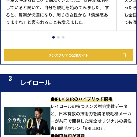
していると聞いて、自分も脱毛を始めてみました。 す
ったら
ると、毎朝が快適になり、周りの女性から「清潔感あ
も全国
りますね」と褒られることも増えました！
ても満
メンズクリアの公式サイト
レイロール
●IPL×SHRのハイブリッド脱毛
レイロールの持つメンズ脱毛実績データ
と、日本有数の技術力を誇る脱毛機メーカ
ーが共同で開発した完全オリジナルの男性
専用脱毛マシン「BRILLIO」。
●途中解約が可能