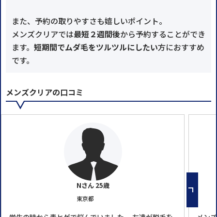
また、予約の取りやすさも嬉しいポイント。
メンズクリアでは
最短２週間後
から予約することができ
ます。
短期間でムダ毛をツルツルにしたい
方におすすめ
です。
メンズクリアの口コミ
Nさん 25歳
東京都
学生の時から青ヒゲで悩んでいました。 友達が脱毛を
メンズ