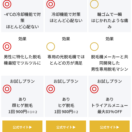
-4℃の冷却機能で対
冷却機能で対策
輪ゴムで一瞬
策
ほとんど心配ない
はじかれたような痛
ほとんど心配ない
み
効果
効果
効果
男性に特化した脱毛
専用の光脱毛機でほ
脱毛機メーカーと共
機最短でツルツルに
とんどの方が満足
同開発した
男性専用脱毛マシン
お試しプラン
お試しプラン
お試しプラン
あり
あり
あり
顔ヒゲ脱毛
ヒゲ脱毛
トライアルメニュー
1回 900円
1回 980円
最大83%OFF
※1※2
※2
公式サイト▶
公式サイト▶
公式サイト▶