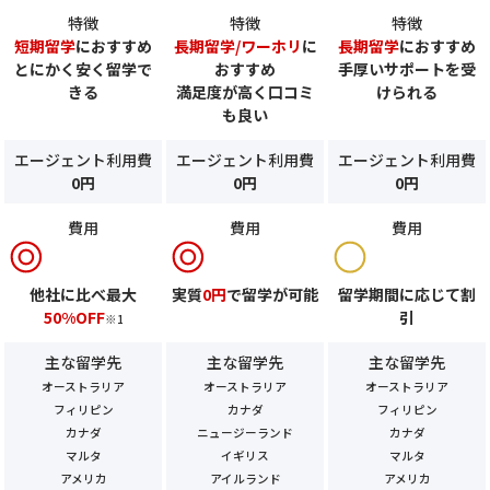
特徴
特徴
特徴
短期留学
におすすめ
長期留学/ワーホリ
に
長期留学
におすすめ
とにかく安く留学で
おすすめ
手厚いサポートを受
きる
満足度が高く口コミ
けられる
も良い
エージェント利用費
エージェント利用費
エージェント利用費
0円
0円
0円
費用
費用
費用
他社に比べ最大
実質
0円
で留学が可能
留学期間に応じて割
50%OFF
引
※1
主な留学先
主な留学先
主な留学先
オーストラリア
オーストラリア
オーストラリア
フィリピン
カナダ
フィリピン
カナダ
ニュージーランド
カナダ
マルタ
イギリス
マルタ
アメリカ
アイルランド
アメリカ