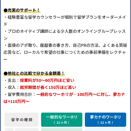
●充実のサポート！
・経験豊富な留学カウンセラーが個別で留学プランをオーダーメイ
ド
・プロのネイティブ講師による少人数のオンライングループレッス
ン
・面接のアポ取り、履歴書の書き方、自己PRの方法、よくある質疑
応答など、ローカルで希望の仕事につくための事前準備をレクチャ
ー
●他社との比較で分かる金額差！
・支出：
授業料が50～60万円ほど安い
・収入：
就労期間が長く150万ほど高い
・留学費用合計：
一般的なワーホリが―100万円～に対し、夢カナ
は+110万円～