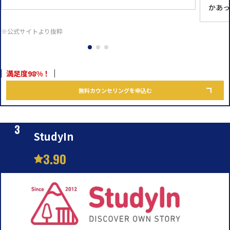
かあっ
※公式サイトより抜粋
満足度98%！
無料カウンセリングを申込む
StudyIn
3.90