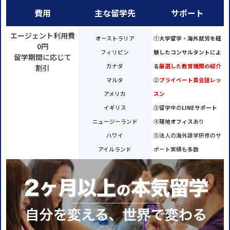
費用
主な留学先
サポート
エージェント利用費
オーストラリア
①
大学留学・海外就労を経
0円
フィリピン
験したコンサルタントによ
留学期間に応じて
カナダ
る
厳選した教育機関の紹介
割引
マルタ
②
プライベート英会話レッ
アメリカ
スン
イギリス
③留学中の
LINEサポート
ニュージーランド
④
現地オフィス
あり
ハワイ
⑤法人の海外語学研修のサ
アイルランド
ポート実績も多数