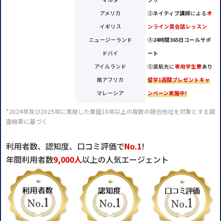
アメリカ
③
ネイティブ講師
による
オ
イギリス
ンライン英会話レッスン
ニュージーランド
④
24時間365日コールサポ
ドバイ
ート
アイルランド
⑤渡航先に
専用学生寮
あり
南アフリカ
留学1週間プレゼントキャ
マレーシア
ンペーン実施中!
*2024年及び2025年に実施した業歴10年以上の複数の競合他社を対象とする調
査結果に基づく
利用者数、認知度、口コミ評価で
No.1
!
年間利用者数
9,000人
以上の人気エージェント