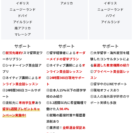
イギリス
アメリカ
イギリス
ニュージーランド
ニュージーランド
ドバイ
ハワイ
アイルランド
アイルランド
南アフリカ
マレーシア
サポート
サポート
サポート
①
就労先確約!
スマ留限定ワ
①
留学経験者
による
オーダ
①
大学留学・海外就労を経
ーホリプラン
ーメイドの留学プラン
験したコンサルタントによ
②
シャドーイング英会話ア
②
ネイティブ講師
による
オ
る
厳選した教育機関の紹介
プリ
ンライン英会話レッスン
②
プライベート英会話レッ
③
ネイティブ講師
による
オ
③
24時間365日現地サポー
スン
ンライン英会話レッスン
ト
③留学中の
LINEサポート
④
24時間365日コールサポ
④
日本人15%以下の語学学
④
現地オフィス
あり
ート
校のみ紹介
⑤法人の海外語学研修のサ
⑤渡航先に
専用学生寮
あり
⑤
3.2週間以内に希望職種で
ポート実績も多数
留学1週間プレゼントキャ
働けた人
98.4%
ンペーン実施中!
⑥
就職の面接対策や履歴書
添削あり
⑦
業界初！
全額返金保証あ