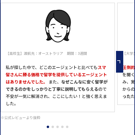
【高校生】渡航先：オーストラリア 期間：3週間
【大学
私が探した中で、どこのエージェントと比べても
スマ
圧倒的
留さんに勝る価格で留学を提供しているエージェント
を聞く
はありませんでした。
また、
なぜこんなに安く留学が
み、実
できるのかをしっかりと丁寧に説明してもらえる
ので
からの
不安が一気に解消され、ここにしたい！と強く思えま
った
た
した。
※公式レビューより抜粋