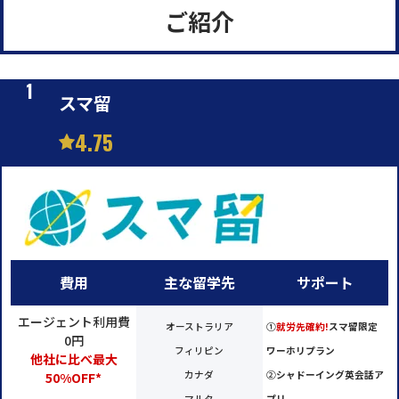
ご紹介
スマ留
4.75
費用
主な留学先
サポート
エージェント利用費
オーストラリア
①
就労先確約!
スマ留限定
0円
フィリピン
ワーホリプラン
他社に比べ最大
カナダ
②
シャドーイング英会話ア
50%OFF*
マルタ
プリ