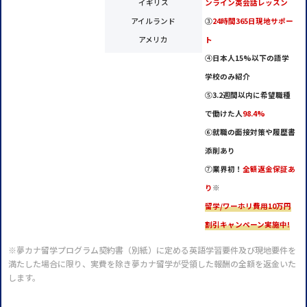
イギリス
ンライン英会話レッスン
アイルランド
③
24時間365日現地サポー
アメリカ
ト
④
日本人15%以下の語学
学校のみ紹介
⑤
3.2週間以内に希望職種
で働けた人
98.4%
⑥
就職の面接対策や履歴書
添削あり
⑦
業界初！
全額返金保証あ
り
※
留学/ワーホリ費用10万円
割引キャンペーン実施中!
※夢カナ留学プログラム契約書（別紙）に定める英語学習要件及び現地要件を
満たした場合に限り、実費を除き夢カナ留学が受領した報酬の全額を返金いた
します。