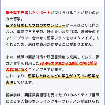
低予算で充実したサポート
が受けられることが魅力の夢
カナ留学。
留学を経験したプロのカウンセラー
が一人ひとりに向き
合い、準備できる予算、叶えたい夢や目標、帰国後のキ
ャリアプランに合わせて留学プランをカスタマイズして
くれるため、
余計な費用がかかることがありません。
また、就職の面接対策や履歴書添削も充実しており、夢
カナ留学を利用した
98.4%の学生が3.2週間以内に希望
の職種に就く
ことができています。
これにより、
留学したほとんどの学生が０円での留学を
実現
しています。
留学前は、
英語教育指導を受けたプロのネイティブ講師
による少人数のオンライングループレッスンが受けられ