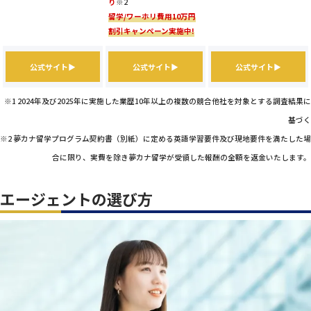
り
※2
留学/ワーホリ費用10万円
割引キャンペーン実施中!
公式サイト▶
公式サイト▶
公式サイト▶
※1 2024年及び2025年に実施した業歴10年以上の複数の競合他社を対象とする調査結果に
基づく
※2 夢カナ留学プログラム契約書（別紙）に定める英語学習要件及び現地要件を満たした場
合に限り、実費を除き夢カナ留学が受領した報酬の全額を返金いたします。
エージェントの選び方