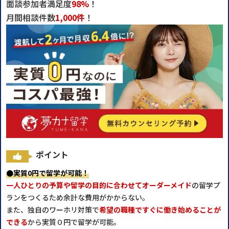
面談参加者満足度
98%
！
月間相談件数
1,000件
！
ポイント
●実質0円で留学が可能！
一人ひとりの予算や留学の目的に合わせてオーダーメイド
の留学プ
ランをつくるため余計な費用がかからない。
また、独自のワーホリ対策で
希望の職種ですぐに働き始めることが
できる
から実質０円で留学が可能。