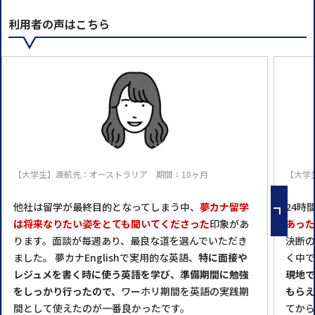
利用者の声はこちら
【大学生】渡航先：オーストラリア 期間：10ヶ月
【大学
他社は留学が最終目的となってしまう中、
夢カナ留学
24時
は将来なりたい姿をとても聞いてくださった
印象があ
あった
ります。面談が毎週あり、最良な道を選んでいただき
決断の
ました。 夢カナEnglishで実用的な英語、
特に面接や
く中で
レジュメを書く時に使う英語を学び、準備期間に勉強
現地で
をしっかり行ったので、
ワーホリ期間を英語の実践期
もらえ
間として使えたのが一番良かったです。
てから