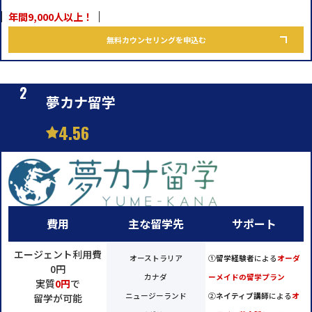
年間9,000人以上！
無料カウンセリングを申込む
夢カナ留学
4.56
費用
主な留学先
サポート
エージェント利用費
オーストラリア
①
留学経験者
による
オーダ
0円
カナダ
ーメイドの留学プラン
実質
0円
で
ニュージーランド
②
ネイティブ講師
による
オ
留学が可能