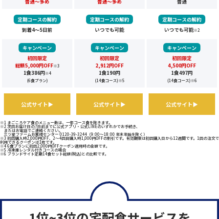
普通～多め
普通～多め
普通
定期コースの解約
定期コースの解約
定期コースの解約
到着4～5日前
いつでも可能
いつでも可能
※2
キャンペーン
キャンペーン
キャンペーン
初回限定
初回限定
初回限定
総額5,000円OFF
2,912円OFF
4,500円OFF
※3
1食386円
1食190円
1食497円
※4
(6食プラン)
(14食コース)
※5
(14食コース)
※6
公式サイト▶
公式サイト▶
公式サイト▶
※1 まごころケア食のメニュー数は、一部コース食を除きます。
※2 次回お届け日の7日前までに公式アプリ・公式LINEのいずれかでお手続き、
またはお電話でご連絡ください。
三ツ星ファームお客様センター 0120-39-3244（9:00～18:00 年末年始を除く）
※3 初回購入時2,000円OFF、2～4回目購入時1,000円OFFの割引です。有効期限は初回購入日から12週間です。1回の注文で
利用できるクーポンは1枚です。
※4 6食プランに初回2,000円OFFクーポン適用時の金額です。
※5 冷凍庫レンタル付きコースの場合
※6 ブランドサイト定期14食セット総額(税込)との比較です。
1位~3位の宅配食サービスを