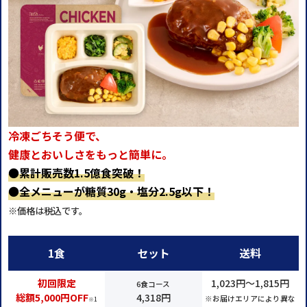
冷凍ごちそう便で、
健康とおいしさをもっと簡単に。
●
累計販売数1.5億食突破！
●
全メニューが糖質30g・塩分2.5g以下！
※価格は税込です。
1食
セット
送料
初回限定
1,023円～1,815円
6食コース
総額5,000円OFF
4,318円
※お届けエリアにより異な
※1