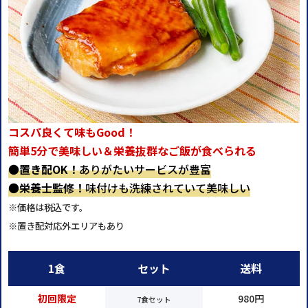
コスパ良くて味もGood！
簡単5分で美味しい＆栄養抜群なご飯が食べられる
●
置き配OK！
ありがたいサービスが豊富
●
栄養士監修！
味付けも洗練されていて美味しい
※価格は税込です。
※置き配対応外エリアもあり
1食
セット
送料
初回限定
980円
7食セット