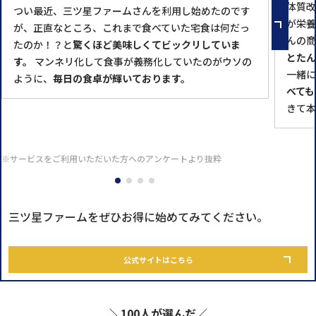
体質改
つい最近、三ツ星ファームさんを利用し始めたのです
が栄養
が、正直なところ、これまで食べていた宅食は何だっ
んの商
たのか！？と
驚くほど美味しくてビックリしていま
とたん
す。
マンネリ化して食事が義務化していたのがウソの
一緒に
ように、
毎日の食卓が輝いております。
べても
きて本
※サービスをご利用いただいた方へのアンケートより抜粋
三ツ星ファームをぜひお得に始めてみてください。
公式サイトはこちら
＼100人が選んだ／