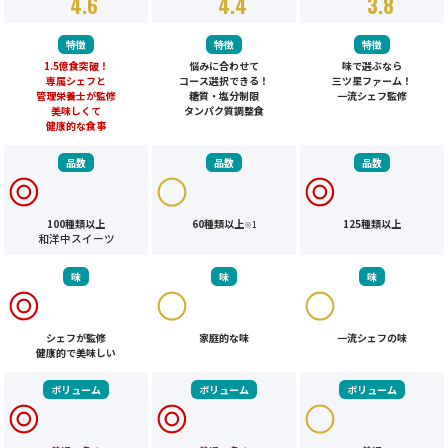
4.6
4.4
3.8
特徴
特徴
特徴
1.5億食突破！
悩みに合わせて
味で選ぶなら
専属シェフと
コース選択できる！
三ツ星ファーム！
管理栄養士が監修
糖質・塩分制限
一流シェフ監修
美味しくて
タンパク質調整食
健康的な食事
品数
品数
品数
100種類以上
60種類以上
125種類以上
※1
和洋中スイーツ
味
味
味
シェフが監修
家庭的な味
一流シェフの味
健康的で美味しい
ボリューム
ボリューム
ボリューム