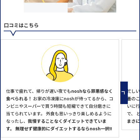
口コミはこちら
仕事で疲れて、帰りが遅い夜でも
noshなら罪悪感なく
忙しい
食べられる！
お家の冷凍庫にnoshが待ってるから、コ
養のこ
ンビニやスーパーで買う時間も短縮できて自分磨きに
いに行
当てられています。 外食も思いっきり楽しめるように
で、 
なったし、
我慢することなくダイエットできていま
まさに
す。
無理せず健康的にダイエットするならnosh一択!!