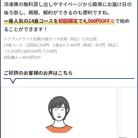
冷凍庫の無料貸し出しやマイページから簡単にお届け日の
後ろ倒し、再開、解約ができるのも便利ですね。
一番人気の14食コースを
初回限定
で
4,500円OFF※
で始め
ることができます！
※ブランドサイト定期14食セット総額（税込）との比較
14食コース：1回目6,958円 1食あたり460円（税抜）497円（税込）
※6,958円+送料990円=7,948円
初回購入→4500円OFF
ご好評のお客様のお声はこちら