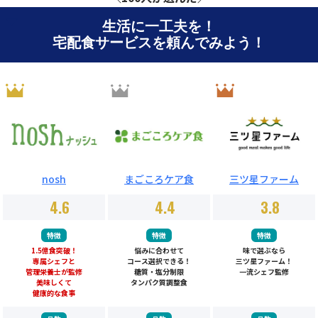
生活に一工夫を！
宅配食サービスを頼んでみよう！
nosh
まごころケア食
三ツ星ファーム
4.6
4.4
3.8
特徴
特徴
特徴
1.5億食突破！
悩みに合わせて
味で選ぶなら
専属シェフと
コース選択できる！
三ツ星ファーム！
管理栄養士が監修
糖質・塩分制限
一流シェフ監修
美味しくて
タンパク質調整食
健康的な食事