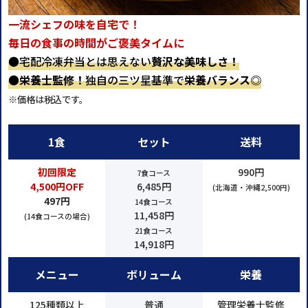
一流シェフの味を自宅で！
毎日の食事の時間がご褒美タイムに
●宅配冷凍弁当とは思えない
贅沢な美味しさ！
●
栄養士監修！
独自の三ツ星基準で
栄養バランス◎
※価格は税込です。
1食
セット
送料
初回限定
990円
7食コース
4,500円OFF
6,485円
(北海道・沖縄2,500円)
497円
14食コース
11,458円
(14食コースの場合)
21食コース
14,918円
メニュー
ボリューム
栄養
125種類以上
普通
管理栄養士監修