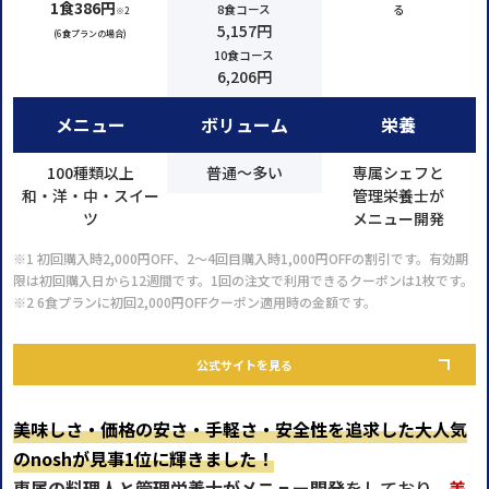
1食386円
8食コース
る
※2
5,157円
(6食プランの場合)
10食コース
6,206円
メニュー
ボリューム
栄養
100種類以上
普通～多い
専属シェフと
和・洋・中・スイー
管理栄養士が
ツ
メニュー開発
※1 初回購入時2,000円OFF、2～4回目購入時1,000円OFFの割引です。有効期
限は初回購入日から12週間です。1回の注文で利用できるクーポンは1枚です。
※2 6食プランに初回2,000円OFFクーポン適用時の金額です。
公式サイトを見る
美味しさ・価格の安さ・手軽さ・安全性を追求した大人気
のnoshが見事1位に輝きました！
専属の料理人と管理栄養士がメニュー開発
をしており、
美