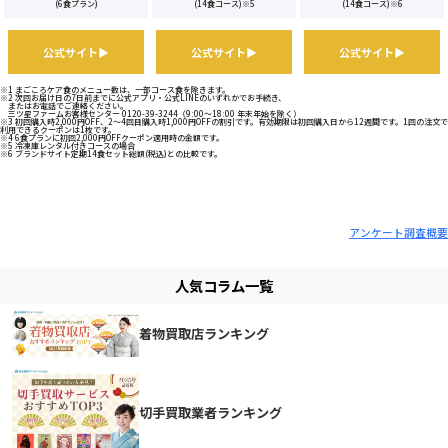
(6食プラン)
(14食コース)
※5
(14食コース)
※6
公式サイト▶
公式サイト▶
公式サイト▶
※1 まごころケア食のメニュー数は、一部コース食を除きます。
※2 次回お届け日の7日前までに公式アプリ・公式LINEのいずれかでお手続き、
またはお電話でご連絡ください。
三ツ星ファームお客様センター 0120-39-3244（9:00～18:00 年末年始を除く）
※3 初回購入時2,000円OFF、2～4回目購入時1,000円OFFの割引です。有効期限は初回購入日から12週間です。1回の注文で
利用できるクーポンは1枚です。
※4 6食プランに初回2,000円OFFクーポン適用時の金額です。
※5 冷凍庫レンタル付きコースの場合
※6 ブランドサイト定期14食セット総額(税込)との比較です。
アンケート調査概要
人気コラム一覧
着物買取店ランキング
切手買取業者ランキング