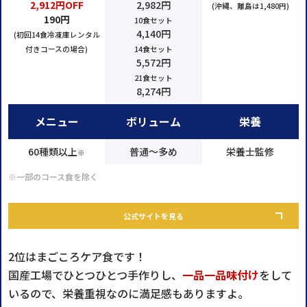
2,912円OFF
2,982円
(沖縄、離島は1,480円)
190円
10食セット
4,140円
(初回14食冷凍庫レンタル
付きコースの場合)
14食セット
5,572円
21食セット
8,274円
メニュー
ボリューム
栄養
60種類以上
普通～多め
栄養士監修
※
※一部のコース食を除く
公式サイトを見る
2位はまごころケア食です！
国産工場でひとつひとつ手作りし、
一品一品味付け
をして
いるので、栄養重視なのに満足感もありますよ。