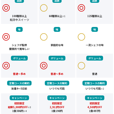
品数
品数
品数
100種類以上
60種類以上
125種類以上
※1
和洋中スイーツ
味
味
味
シェフが監修
家庭的な味
一流シェフの味
健康的で美味しい
ボリューム
ボリューム
ボリューム
普通～多め
普通～多め
普通
定期コースの解約
定期コースの解約
定期コースの解約
到着4～5日前
いつでも可能
いつでも可能
※2
キャンペーン
キャンペーン
キャンペーン
初回限定
初回限定
初回限定
総額5,000円OFF
2,912円OFF
4,500円OFF
※3
1食386円
1食190円
1食497円
※4