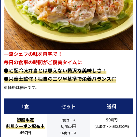
一流シェフの味を自宅で！
毎日の食事の時間がご褒美タイムに
●宅配冷凍弁当とは思えない
贅沢な美味しさ！
●
栄養士監修！
独自の三ツ星基準で
栄養バランス◎
※価格は税込です。
1食
セット
送料
初回限定
990円
7食コース
割引クーポン配布中
6,485円
(北海道・沖縄2,500円)
497円
14食コース