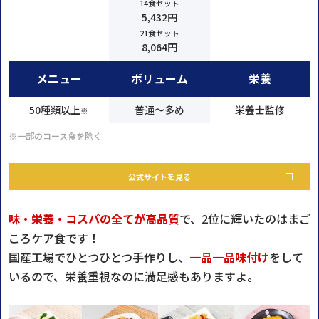
14食セット
5,432円
21食セット
8,064円
メニュー
ボリューム
栄養
50種類以上
普通～多め
栄養士監修
※
※一部のコース食を除く
公式サイトを見る
味・栄養・コスパの全てが高品質
で、2位に輝いたのはまご
ころケア食です！
国産工場でひとつひとつ手作りし、
一品一品味付け
をして
いるので、栄養重視なのに満足感もありますよ。