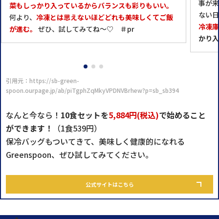
事が来
菜もしっかり入っているからバランスも彩りもいい。
ない日
何より、
冷凍とは思えないほどどれも美味しくてご飯
冷凍庫
が進む。
ぜひ、試してみてね〜♡ ＃pr
かり入
引用元：https://sb-green-
spoon.ourpage.jp/ab/piTgphZqMkyVPDNVBrhew?p=sb_sb394
なんと今なら！
10食セットを
5,884円(税込)
で始めること
ができます！
（1食539円）
保冷バッグもついてきて、美味しく健康的になれる
Greenspoon、ぜひ試してみてください。
公式サイトはこちら