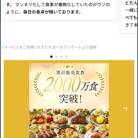
とたん
す。
マンネリ化して食事が義務化していたのがウソの
一緒に
ように、
毎日の食卓が輝いております。
べても
きて本
※サービスをご利用いただいた方へのアンケートより抜粋