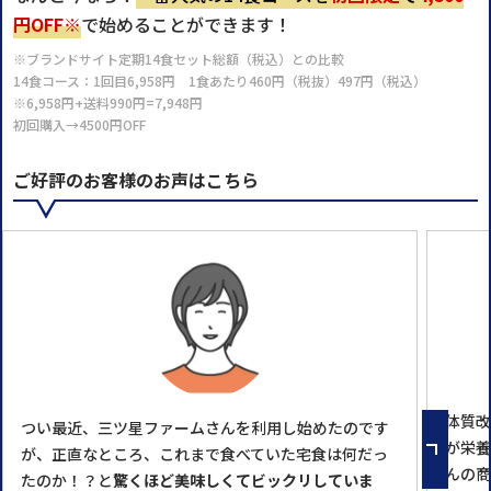
円OFF※
で始めることができます！
※ブランドサイト定期14食セット総額（税込）との比較
14食コース：1回目6,958円 1食あたり460円（税抜）497円（税込）
※6,958円+送料990円=7,948円
初回購入→4500円OFF
ご好評のお客様のお声はこちら
体質改
つい最近、三ツ星ファームさんを利用し始めたのです
が栄養
が、正直なところ、これまで食べていた宅食は何だっ
んの商
たのか！？と
驚くほど美味しくてビックリしていま