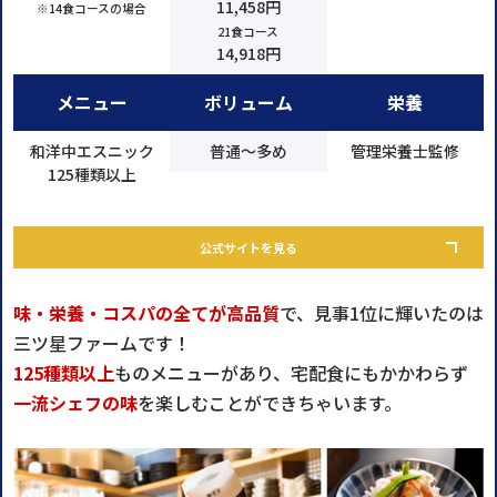
11,458円
※14食コースの場合
21食コース
14,918円
メニュー
ボリューム
栄養
和洋中エスニック
普通～多め
管理栄養士監修
125種類以上
公式サイトを見る
味・栄養・コスパの全てが高品質
で、見事1位に輝いたのは
三ツ星ファームです！
125種類以上
ものメニューがあり、宅配食にもかかわらず
一流シェフの味
を楽しむことができちゃいます。