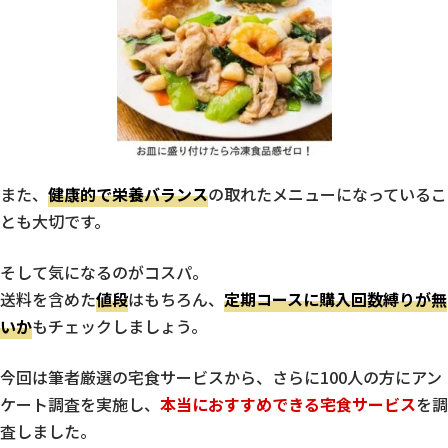
また、
健康的で栄養バランス
の取れたメニューになっているこ
とも大切です。
そして気になるのがコスパ。
送料を含めた
値段
はもちろん、
定期コースに購入回数縛りが無
いか
もチェックしましょう。
今回は筆者厳選の宅食サービスから、さらに100人の方にアン
ケート調査を実施し、
本当におすすめできる宅食サービス
を調
査しました。