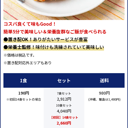
コスパ良くて味もGood！
簡単5分で美味しい＆栄養抜群なご飯が食べられる
●
置き配OK！
ありがたいサービスが豊富
●
栄養士監修！
味付けも洗練されていて美味しい
※価格は税込です。
※置き配対応外エリアもあり
1食
セット
送料
190円
980円
7食セット
2,912円
※初回14食セットの場合
(沖縄、離島は1,480円)
10食セット
4,040円
【初回】14食セット
2,660円