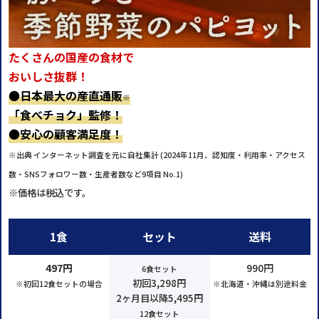
たくさんの国産の食材で
おいしさ抜群！
●
日本最大の産直通販
※
「食べチョク」監修！
●
安心の顧客満足度！
※出典 インターネット調査を元に自社集計 (2024年11月、認知度・利用率・アクセス
数・SNSフォロワー数・生産者数など9項目 No.1)
※価格は税込です。
1食
セット
送料
497円
990円
6食セット
初回3,298円
※初回12食セットの場合
※北海道・沖縄は別途料金
2ヶ月目以降5,495円
12食セット