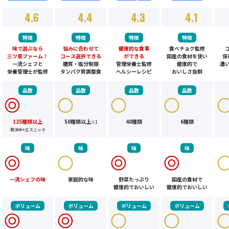
4.6
4.4
4.3
4.1
特徴
特徴
特徴
特徴
味で選ぶなら
悩みに合わせて
健康的な食事
食べチョク監修
三ツ星ファーム！
コース選択できる
ができる
国産の食材を使い
保
一流シェフと
糖質・塩分制限
管理栄養士監修
健康的で
濃
栄養管理士が監修
タンパク質調整食
ヘルシーレシピ
おいしさ抜群
品数
品数
品数
品数
125種類以上
50種類以上
40種類
6種類
※1
和洋中+エスニック
味
味
味
味
一流シェフの味
家庭的な味
野菜たっぷり
国産の食材で
健康的でおいしい
健康的でおいしい
ボリューム
ボリューム
ボリューム
ボリューム