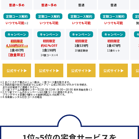
普通～多め
普通～多め
普通
普通
定期コース解約
定期コース解約
定期コース解約
定期コース解約
定
いつでも可能
いつでも可能
いつでも可能
いつでも可能
到
※2
キャンペーン
キャンペーン
キャンペーン
キャンペーン
初回限定
初回限定
初回限定
初回限定
4,500円OFF
約61%OFF
1食539円
1食479円
※3
1食497円
1食190円
10食定期便
12食セット
【数量限定】
14食コース
※4
公式サイト▶
公式サイト▶
公式サイト▶
公式サイト▶
公
※1 まごころケア食のメニュー数は、一部コース食を除きます。
※2 次回お届け日の7日前までに公式アプリ・公式LINEのいずれかでお手続き、
またはお電話でご連絡ください。
三ツ星ファームお客様センター 0120-39-3244（9:00～18:00 年末年始を除く）
※3 三ツ星ファームのキャンペーンは14食コースに適用されます。
ブランドサイト定期14食セット総額(税込)との比較です。
※4 冷凍庫レンタル付きコースの場合
1位~5位の宅食サービスを