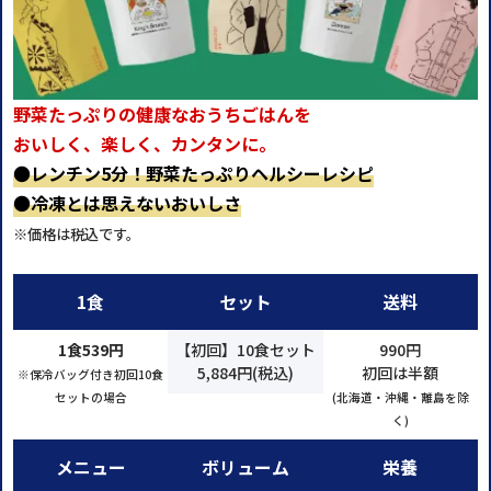
野菜たっぷりの健康なおうちごはんを
おいしく、楽しく、カンタンに。
●
レンチン5分！野菜たっぷりヘルシーレシピ
●
冷凍とは思えないおいしさ
※価格は税込です。
1食
セット
送料
1食539円
【初回】10食セット
990円
5,884円(税込)
初回は半額
※保冷バッグ付き初回10食
セットの場合
(北海道・沖縄・離島を除
く)
メニュー
ボリューム
栄養