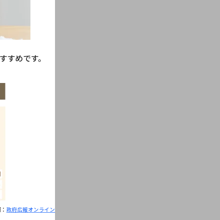
すすめです。
照：
政府広報オンライン