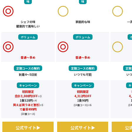
味
味
シェフの味
家庭的な味
一
健康的で美味しい
ボリューム
ボリューム
普通～多め
普通～多め
定期コースの解約
定期コースの解約
定期
到着4～5日前
いつでも可能
い
キャンペーン
キャンペーン
キ
初回限定
初回限定
合計3,000円OFF
4,312円OFF
4
※3
1食520円
1食90円
※4
買えば買うほど割引
※5
(14食コース)
※6
(1
で最安499円
(10食コース)
公式サイト▶
公式サイト▶
公