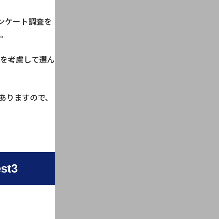
ンケート調査を
。
を考慮して選ん
ありますので、
t3