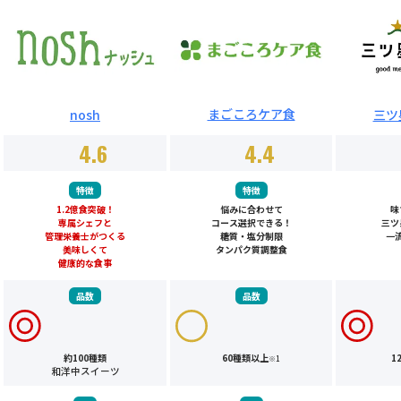
まごころケア食
三ツ
nosh
4.6
4.4
特徴
特徴
1.2億食突破！
悩みに合わせて
味
専属シェフと
コース選択できる！
三ツ
管理栄養士がつくる
糖質・塩分制限
一
美味しくて
タンパク質調整食
健康的な食事
品数
品数
約100種類
60種類以上
1
※1
和洋中スイーツ