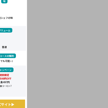
味
流シェフの味
ボリューム
普通
コースの解約
つでも可能
※2
ャンペーン
初回限定
,500円OFF
1食497円
4食コース)
※7
式サイト▶