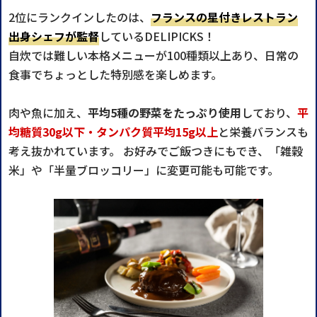
2位にランクインしたのは、
フランスの星付きレストラン
出身シェフが監督
しているDELIPICKS！
自炊では難しい本格メニューが100種類以上あり、日常の
食事でちょっとした特別感を楽しめます。
肉や魚に加え、
平均5種の野菜をたっぷり使用
しており、
平
均糖質30g以下・タンパク質平均15g以上
と栄養バランスも
考え抜かれています。 お好みでご飯つきにもでき、「雑穀
米」や「半量ブロッコリー」に変更可能も可能です。