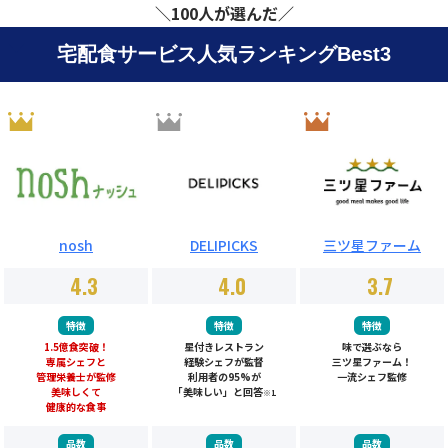
＼100人が選んだ／
宅配食サービス人気ランキングBest3
nosh
DELIPICKS
三ツ星ファーム
4.3
4.0
3.7
特徴
特徴
特徴
1.5億食突破！
星付きレストラン
味で選ぶなら
専属シェフと
経験シェフが監督
三ツ星ファーム！
管理栄養士が監修
利用者の95%が
一流シェフ監修
美味しくて
「美味しい」と回答
※1
健康的な食事
品数
品数
品数