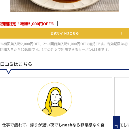
初回限定！総額5,000円OFF※
公式サイトはこちら
※初回購入時2,000円OFF、2～4回目購入時1,000円OFFの割引です。有効期限は初
回購入日から12週間です。1回の注文で利用できるクーポンは1枚です。
口コミはこちら
仕事で疲れて、帰りが遅い夜でも
noshなら罪悪感なく食
忙し