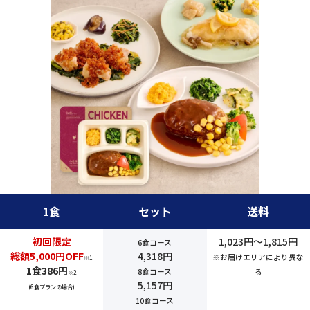
1食
セット
送料
初回限定
1,023円～1,815円
6食コース
総額5,000円OFF
4,318円
※お届けエリアにより異な
※1
1食386円
8食コース
る
※2
5,157円
(6食プランの場合)
10食コース