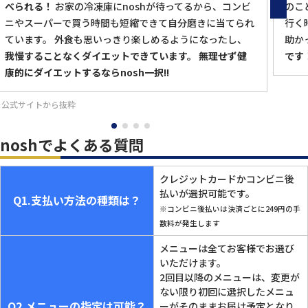
べられる！
お家の冷凍庫にnoshが待ってるから、コンビ
のこ
ニやスーパーで買う時間も短縮できて自分磨きに当てられ
行く
ています。 外食も思いっきり楽しめるようになったし、
助か
我慢することなくダイエットできています。
無理せず健
です
康的にダイエットするならnosh一択!!
※公式サイトから抜粋
noshでよくある質問
クレジットカードかコンビニ後
払いが選択可能です。
Q1.支払い方法の種類は？
※コンビニ後払いは決済ごとに249円の手
数料が発生します
メニューは全てお客様でお選び
いただけます。
2回目以降のメニューは、変更が
ない限り初回に選択したメニュ
Q2.メニューの指定は可能？
ーがそのままお届け予定となり