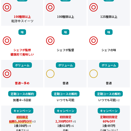
100種類以上
100種類以上
125種類以上
和洋中スイーツ
味
味
味
シェフが監修
シェフが監督
シェフの味
健康的で美味しい
ボリューム
ボリューム
ボリューム
普通～多め
普通
普通
定期コースの解約
定期コースの解約
定期コースの解約
到着4～5日前
いつでも可能
いつでも可能
※2
キャンペーン
キャンペーン
キャンペーン
初回限定
初回限定
定期初回限定
総額5,000円OFF
2,300円OFF
60%OFF
※3
※5
1食386円
1食610円
1食497円
※4
※6
(6食プラン)
(8食)
(14食コース)
※7