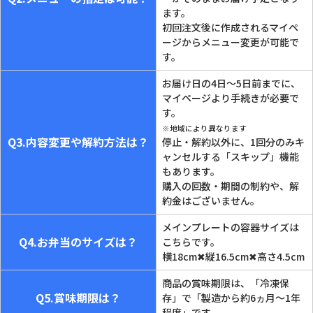
ます。
初回注文後に作成されるマイペ
ージからメニュー変更が可能で
す。
お届け日の4日～5日前までに、
マイページより手続きが必要で
す。
※地域により異なります
Q3.内容変更や解約方法は？
停止・解約以外に、1回分のみキ
ャンセルする「スキップ」機能
もあります。
購入の回数・期間の制約や、解
約金はございません。
メインプレートの容器サイズは
Q4.お弁当のサイズは？
こちらです。
横18cm✖縦16.5cm✖⾼さ4.5cm
商品の賞味期限は、「冷凍保
Q5.賞味期限は？
存」で「製造から約6ヵ月～1年
程度」です。