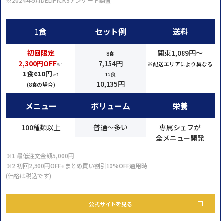
※2024年5月DELIPICKSアンケート調査
1食
セット例
送料
初回限定
関東1,089円～
8食
2,300円OFF
7,154円
※配送エリアにより異なる
※1
1食610円
12食
※2
10,135円
(8食の場合)
メニュー
ボリューム
栄養
100種類以上
普通～多い
専属シェフが
全メニュー開発
※1 最低注文金額5,000円
※2 初回2,300円OFF+まとめ買い割引10%OFF適用時
(価格は税込です)
公式サイトを見る