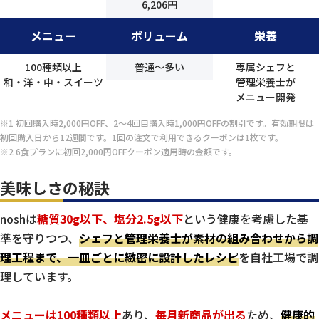
6,206円
メニュー
ボリューム
栄養
100種類以上
普通～多い
専属シェフと
和・洋・中・スイーツ
管理栄養士が
メニュー開発
※1 初回購入時2,000円OFF、2～4回目購入時1,000円OFFの割引です。有効期限は
初回購入日から12週間です。1回の注文で利用できるクーポンは1枚です。
※2 6食プランに初回2,000円OFFクーポン適用時の金額です。
美味しさの秘訣
noshは
糖質30g以下、塩分2.5g以下
という健康を考慮した基
準を守りつつ、
シェフと管理栄養士が素材の組み合わせから調
理工程まで、一皿ごとに緻密に設計したレシピ
を自社工場で調
理しています。
メニューは100種類以上
あり、
毎月新商品が出る
ため、
健康的