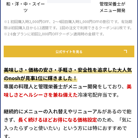
和・洋・中・スイー
管理栄養士が
ツ
メニュー開発
※1 初回購入時2,000円OFF、2～4回目購入時1,000円OFFの割引です。有効期
限は初回購入日から12週間です。1回の注文で利用できるクーポンは1枚です。
※2 6食プランに初回2,000円OFFクーポン適用時の金額です。
公式サイトを見る
美味しさ・価格の安さ・手軽さ・安全性を追求した大人気
のnoshが見事1位に輝きました！
専属の料理人と管理栄養士がメニュー開発
をしており、
美
味しさとヘルシーさを兼ね備えた
冷凍宅配弁当です。
継続的にメニューの入れ替えやリニューアル
があるので飽
きず、
長く続けるほどお得になる価格設定
のため、「気に
入ったらずっと使いたい」という方には特におすすめで
す。