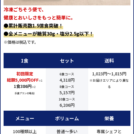
冷凍ごちそう便で、
健康とおいしさをもっと簡単に。
●
累計販売数1.5億食突破！
●
全メニューが糖質30g・塩分2.5g以下！
※価格は税込です。
1食
セット
送料
初回限定
1,023円～1,815円
6食コース
総額5,000円OFF
4,318円
※お届けエリアにより異な
※1
1食386円
8食コース
る
※2
5,157円
(6食プランの場合)
10食コース
6,206円
メニュー
ボリューム
栄養
100種類以上
普通～多い
専属シェフと