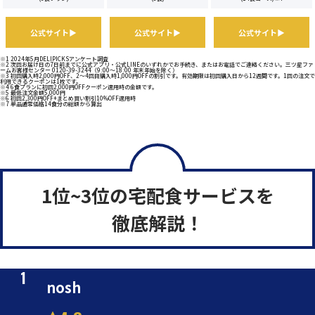
公式サイト▶
公式サイト▶
公式サイト▶
※1 2024年5月DELIPICKSアンケート調査
※2 次回お届け日の7日前までに公式アプリ・公式LINEのいずれかでお手続き、またはお電話でご連絡ください。三ツ星ファ
ームお客様センター 0120-39-3244（9:00～18:00 年末年始を除く）
※3 初回購入時2,000円OFF、2～4回目購入時1,000円OFFの割引です。有効期限は初回購入日から12週間です。1回の注文で
利用できるクーポンは1枚です。
※4 6食プランに初回2,000円OFFクーポン適用時の金額です。
※5 最低注文金額5,000円
※6 初回2,300円OFF+まとめ買い割引10%OFF適用時
※7 単品通常価格14食分の総額から算出
1位~3位の宅配食サービスを
徹底解説！
nosh