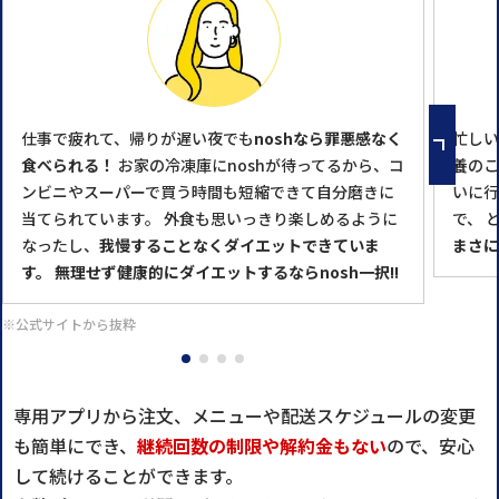
仕事で疲れて、帰りが遅い夜でも
noshなら罪悪感なく
忙しい
食べられる！
お家の冷凍庫にnoshが待ってるから、コ
養のこ
ンビニやスーパーで買う時間も短縮できて自分磨きに
いに行
当てられています。 外食も思いっきり楽しめるように
で、 
なったし、
我慢することなくダイエットできていま
まさに
す。
無理せず健康的にダイエットするならnosh一択!!
※公式サイトから抜粋
専用アプリから注文、メニューや配送スケジュールの変更
も簡単にでき、
継続回数の制限や解約金もない
ので、安心
して続けることができます。