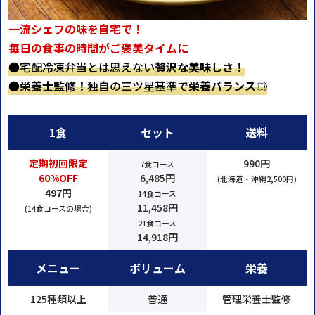
一流シェフの味を自宅で！
毎日の食事の時間がご褒美タイムに
●宅配冷凍弁当とは思えない
贅沢な美味しさ！
●
栄養士監修！
独自の三ツ星基準で
栄養バランス◎
1食
セット
送料
定期初回限定
990円
7食コース
60%OFF
6,485円
(北海道・沖縄2,500円)
497円
14食コース
11,458円
(14食コースの場合)
21食コース
14,918円
メニュー
ボリューム
栄養
125種類以上
普通
管理栄養士監修