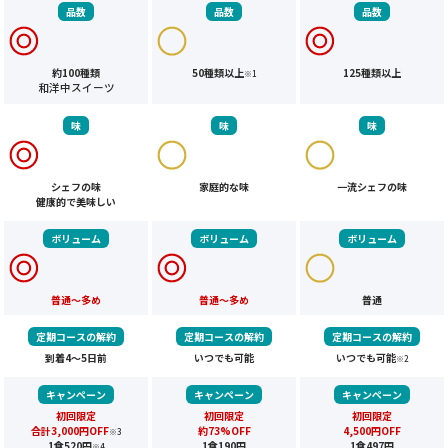
品数
品数
品数
約100種類
50種類以上
125種類以上
※1
和洋中スイーツ
味
味
味
シェフの味
家庭的な味
一流シェフの味
健康的で美味しい
ボリューム
ボリューム
ボリューム
普通～多め
普通～多め
普通
定期コースの解約
定期コースの解約
定期コースの解約
到着4～5日前
いつでも可能
いつでも可能
※2
キャンペーン
キャンペーン
キャンペーン
初回限定
初回限定
初回限定
合計3,000円OFF
約73%OFF
4,500円OFF
※3
1食520円
1食190円
1食497円
※4