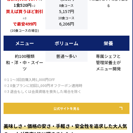
1食520円
8食コース
る
※2
買えば買うほど割引
5,157円
10食コース
※3
で最安499円
6,206円
(10食コースの場合)
メニュー
ボリューム
栄養
約100種類
普通～多い
専属シェフと
和・洋・中・スイー
管理栄養士が
ツ
メニュー開発
※1 1～3回目購入時1,000円OFF
※2 8食プランに初回1,000円オフクーポン適用時
※3 退会もしくは会員資格を喪失した場合を除く
公式サイトを見る
美味しさ・価格の安さ・手軽さ・安全性を追求した大人気