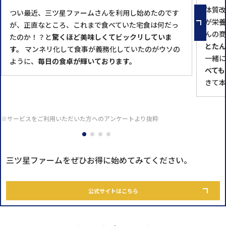
体質改
つい最近、三ツ星ファームさんを利用し始めたのです
が栄養
が、正直なところ、これまで食べていた宅食は何だっ
んの商
たのか！？と
驚くほど美味しくてビックリしていま
とたん
す。
マンネリ化して食事が義務化していたのがウソの
一緒に
ように、
毎日の食卓が輝いております。
べても
きて本
※サービスをご利用いただいた方へのアンケートより抜粋
三ツ星ファームをぜひお得に始めてみてください。
公式サイトはこちら