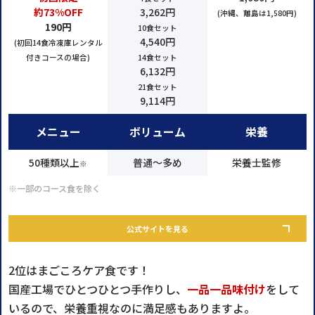
約73%OFF
3,262円
(沖縄、離島は1,580円)
190円
10食セット
4,540円
(初回14食冷凍庫レンタル
付きコースの場合)
14食セット
6,132円
21食セット
9,114円
メニュー
ボリューム
栄養
50種類以上
普通～多め
栄養士監修
※
※一部のコース食を除く
公式サイトを見る
2位はまごころケア食です！
国産工場でひとつひとつ手作りし、
一品一品味付け
をして
いるので、栄養重視なのに満足感もありますよ。