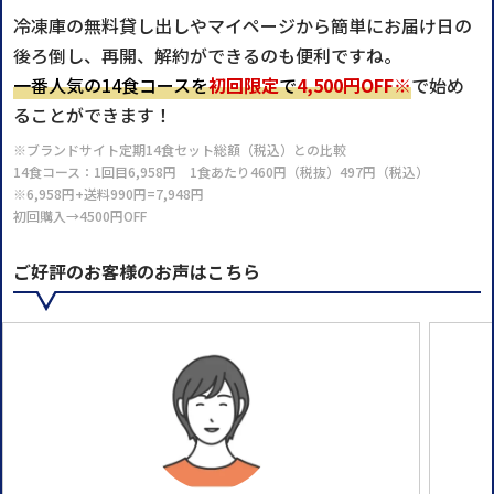
冷凍庫の無料貸し出しやマイページから簡単にお届け日の
後ろ倒し、再開、解約ができるのも便利ですね。
一番人気の14食コースを
初回限定
で
4,500円OFF※
で始め
ることができます！
※ブランドサイト定期14食セット総額（税込）との比較
14食コース：1回目6,958円 1食あたり460円（税抜）497円（税込）
※6,958円+送料990円=7,948円
初回購入→4500円OFF
ご好評のお客様のお声はこちら