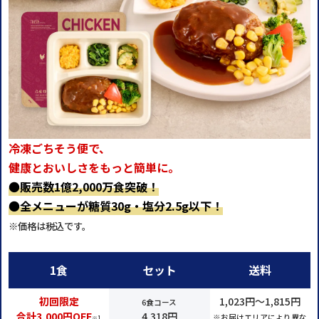
冷凍ごちそう便で、
健康とおいしさをもっと簡単に。
●
販売数1億2,000万食突破！
●
全メニューが糖質30g・塩分2.5g以下！
※価格は税込です。
1食
セット
送料
初回限定
1,023円～1,815円
6食コース
合計3,000円OFF
4,318円
※お届けエリアにより異な
※1