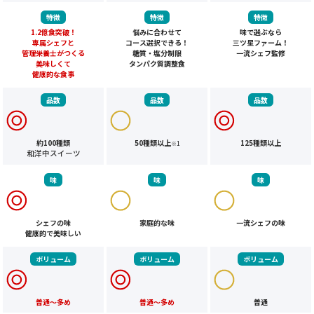
特徴
特徴
特徴
1.2億食突破！
悩みに合わせて
味で選ぶなら
専属シェフと
コース選択できる！
三ツ星ファーム！
管理栄養士がつくる
糖質・塩分制限
一流シェフ監修
美味しくて
タンパク質調整食
健康的な食事
品数
品数
品数
約100種類
50種類以上
125種類以上
※1
和洋中スイーツ
味
味
味
シェフの味
家庭的な味
一流シェフの味
健康的で美味しい
ボリューム
ボリューム
ボリューム
普通～多め
普通～多め
普通