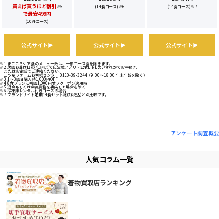
買えば買うほど割引
※5
(14食コース)
※6
(14食コース)
※7
で最安499円
(10食コース)
公式サイト▶
公式サイト▶
公式サイト▶
※1 まごころケア食のメニュー数は、一部コース食を除きます。
※2 次回お届け日の7日前までに公式アプリ・公式LINEのいずれかでお手続き、
またはお電話でご連絡ください。
三ツ星ファームお客様センター 0120-39-3244（9:00～18:00 年末年始を除く）
※3 1～3回目購入時1,000円OFF
※4 8食プランに初回1,000円オフクーポン適用時
※5 退会もしくは会員資格を喪失した場合を除く
※6 冷凍庫レンタル付きコースの場合
※7 ブランドサイト定期14食セット総額(税込)との比較です。
アンケート調査概要
人気コラム一覧
着物買取店ランキング