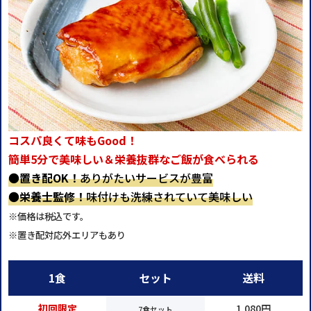
コスパ良くて味もGood！
簡単5分で美味しい＆栄養抜群なご飯が食べられる
●
置き配OK！
ありがたいサービスが豊富
●
栄養士監修！
味付けも洗練されていて美味しい
※価格は税込です。
※置き配対応外エリアもあり
1食
セット
送料
初回限定
1,080円
7食セット