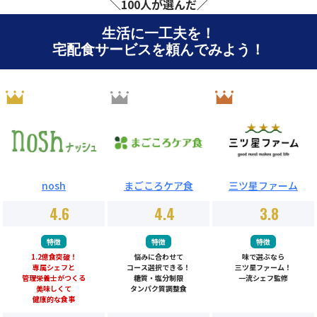
＼100人が選んだ／
生活に一工夫を！
宅配食サービスを頼んでみよう！
nosh
まごころケア食
三ツ星ファーム
4.6
4.4
3.8
特徴
特徴
特徴
1.2億食突破！
悩みに合わせて
味で選ぶなら
専属シェフと
コース選択できる！
三ツ星ファーム！
管理栄養士がつくる
糖質・塩分制限
一流シェフ監修
美味しくて
タンパク質調整食
健康的な食事