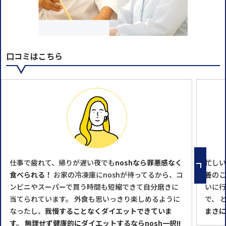
口コミはこちら
仕事で疲れて、帰りが遅い夜でも
noshなら罪悪感なく
忙しい
食べられる！
お家の冷凍庫にnoshが待ってるから、コ
養のこ
ンビニやスーパーで買う時間も短縮できて自分磨きに
いに行
当てられています。 外食も思いっきり楽しめるように
で、 
なったし、
我慢することなくダイエットできていま
まさに
す。
無理せず健康的にダイエットするならnosh一択!!