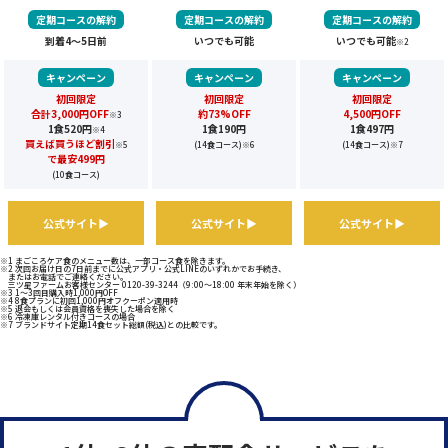
定期コースの解約
定期コースの解約
定期コースの解約
到着4～5日前
いつでも可能
いつでも可能
※2
キャンペーン
キャンペーン
キャンペーン
初回限定
初回限定
初回限定
合計3,000円OFF
約73%OFF
4,500円OFF
※3
1食520円
1食190円
1食497円
※4
買えば買うほど割引
※5
(14食コース)
※6
(14食コース)
※7
で最安499円
(10食コース)
公式サイト▶
公式サイト▶
公式サイト▶
※1 まごころケア食のメニュー数は、一部コース食を除きます。
※2 次回お届け日の7日前までに公式アプリ・公式LINEのいずれかでお手続き、
またはお電話でご連絡ください。
三ツ星ファームお客様センター 0120-39-3244（9:00～18:00 年末年始を除く）
※3 1～3回目購入時1,000円OFF
※4 8食プランに初回1,000円オフクーポン適用時
※5 退会もしくは会員資格を喪失した場合を除く
※6 冷凍庫レンタル付きコースの場合
※7 ブランドサイト定期14食セット総額(税込)との比較です。