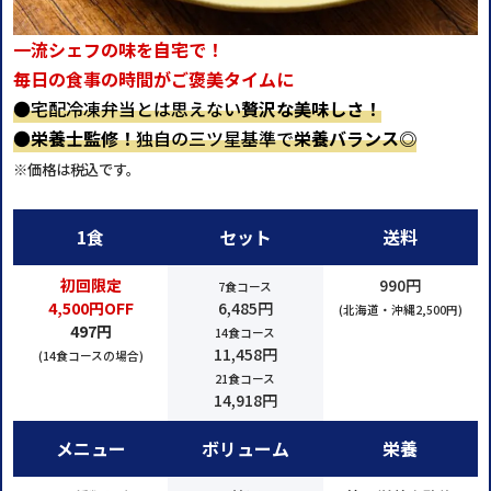
一流シェフの味を自宅で！
毎日の食事の時間がご褒美タイムに
●宅配冷凍弁当とは思えない
贅沢な美味しさ！
●
栄養士監修！
独自の三ツ星基準で
栄養バランス◎
※価格は税込です。
1食
セット
送料
初回限定
990円
7食コース
4,500円OFF
6,485円
(北海道・沖縄2,500円)
497円
14食コース
11,458円
(14食コースの場合)
21食コース
14,918円
メニュー
ボリューム
栄養