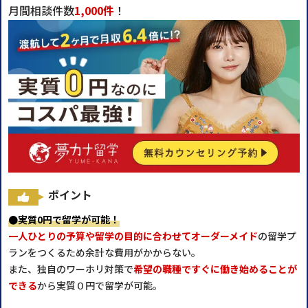
月間相談件数
1,000件
！
ポイント
●実質0円で留学が可能！
一人ひとりの予算や留学の目的に合わせてオーダーメイド
の留学プ
ランをつくるため余計な費用がかからない。
また、独自のワーホリ対策で
希望の職種ですぐに働き始めることが
できる
から実質０円で留学が可能。