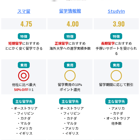
留学情報館
スマ留
StudyIn
4.75
4.00
3.90
特徴
特徴
特徴
短期留学
におすすめ
正規留学
におすすめ
長期留学
におすすめ
とにかく安く留学できる
海外大学への進学実績多数
手厚いサポートを受けられ
る
費用
費用
費用
他社に比べ最大
留学費用の10%
留学期間に応じて割引
50%OFF
※1
ポイント還元
主な留学先
主な留学先
主な留学先
・オーストラリア
・オーストラリア
・アメリカ
・フィリピン
・フィリピン
・カナダ
・カナダ
・カナダ
・オーストラリア
・マルタ
・マルタ
他多数
・アメリカ
・アメリカ
・イギリス
・イギリス