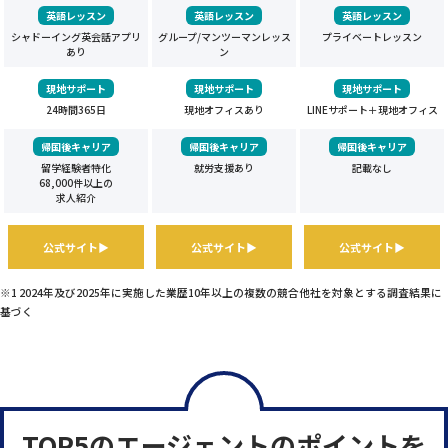
英語レッスン
英語レッスン
英語レッスン
シャドーイング英会話アプリ
グループ/マンツーマンレッス
プライベートレッスン
あり
ン
現地サポート
現地サポート
現地サポート
24時間365日
現地オフィスあり
LINEサポート＋現地オフィス
帰国後キャリア
帰国後キャリア
帰国後キャリア
留学経験者特化
就労支援あり
記載なし
68,000件以上の
求人紹介
公式サイト▶
公式サイト▶
公式サイト▶
※1 2024年及び2025年に実施した業歴10年以上の複数の競合他社を対象とする調査結果に
基づく
TOP5のエージェントのポイントを