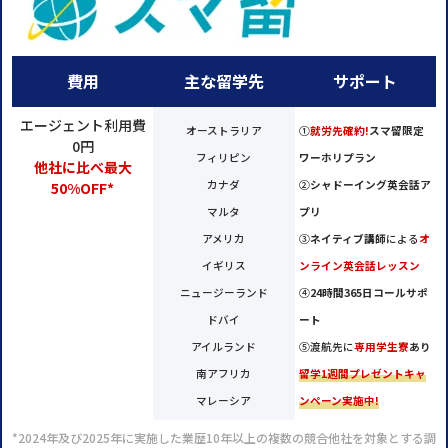
費用
主な留学先
サポート
エージェント利用費
オーストラリア
①
就労先確約!
スマ留限定
0円
フィリピン
ワーホリプラン
他社に比べ最大
カナダ
②
シャドーイング英会話ア
50%OFF*
マルタ
プリ
アメリカ
③
ネイティブ講師
による
オ
イギリス
ンライン英会話レッスン
ニュージーランド
④
24時間365日コールサポ
ドバイ
ート
アイルランド
⑤渡航先に
専用学生寮
あり
南アフリカ
留学1週間プレゼントキャ
マレーシア
ンペーン実施中!
*2024年及び2025年に実施した業歴10年以上の複数の競合他社を対象とする調