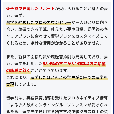
低予算で充実したサポート
が受けられることが魅力の夢
カナ留学。
留学を経験したプロのカウンセラー
が一人ひとりに向き
合い、準備できる予算、叶えたい夢や目標、帰国後のキ
ャリアプランに合わせて留学プランをカスタマイズして
くれるため、
余計な費用がかかることがありません。
また、就職の面接対策や履歴書添削も充実しており、夢
カナ留学を利用した
98.4%の学生が3.1週間以内に希望
の職種に就く
ことができています。
これにより、
留学したほとんどの学生が０円での留学を
実現
しています。
留学前は、
英語教育指導を受けたプロのネイティブ講師
による少人数のオンライングループレッスンが受けられ
るため、留学先で通用する
語学学校中級クラス以上
の英