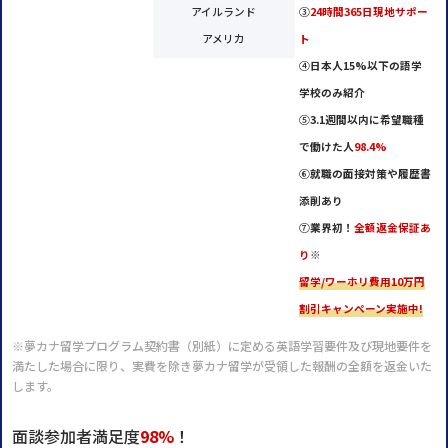
アイルランド
③
24時間365日現地サポー
アメリカ
ト
④
日本人15%以下の語学
学校のみ紹介
⑤
3.1週間以内に希望職種
で働けた人
98.4%
⑥
就職の面接対策や履歴書
添削あり
⑦
業界初！
全額返金保証あ
り
※
留学/ワーホリ費用10万円
割引キャンペーン実施中!
※夢カナ留学プログラム契約書（別紙）に定める英語学習要件及び現地要件を
満たした場合に限り、実費を除き夢カナ留学が受領した報酬の全額を返金いた
します。
面談参加者満足度
98%
！