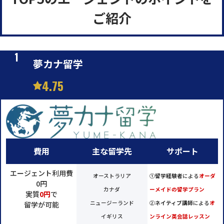
ご紹介
夢カナ留学
4.75
費用
主な留学先
サポート
エージェント利用費
オーストラリア
①
留学経験者
による
オーダ
0円
カナダ
ーメイドの留学プラン
実質
0円
で
ニュージーランド
②
ネイティブ講師
による
オ
留学が可能
イギリス
ンライン英会話レッスン