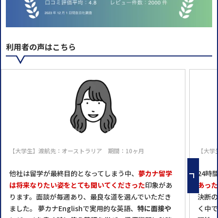
利用者の声はこちら
【大学生】渡航先：オーストラリア 期間：10ヶ月
【大学
他社は留学が最終目的となってしまう中、
夢カナ留学
24時
は将来なりたい姿をとても聞いてくださった
印象があ
あった
ります。面談が毎週あり、最良な道を選んでいただき
決断の
ました。 夢カナEnglishで実用的な英語、
特に面接や
く中で