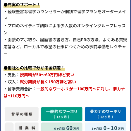
●充実のサポート！
・経験豊富な留学カウンセラーが個別で留学プランをオーダーメイ
ド
・プロのネイティブ講師による少人数のオンライングループレッス
ン
・面接のアポ取り、履歴書の書き方、自己PRの方法、よくある質疑
応答など、ローカルで希望の仕事につくための事前準備をレクチャ
ー
●他社との比較で分かる金額差！
・支出：
授業料が50～60万円ほど安い
・収入：
就労期間が長く150万ほど高い
・留学費用合計：
一般的なワーホリが―100万円～に対し、夢カナ
は+110万円～