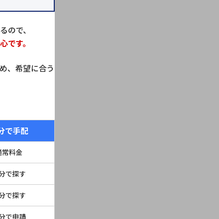
るので、
心です。
め、希望に合う
分で手配
通常料金
分で探す
分で探す
分で申請