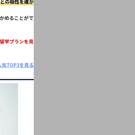
との相性を確か
かめることがで
留学プランを見
気TOP3を見る