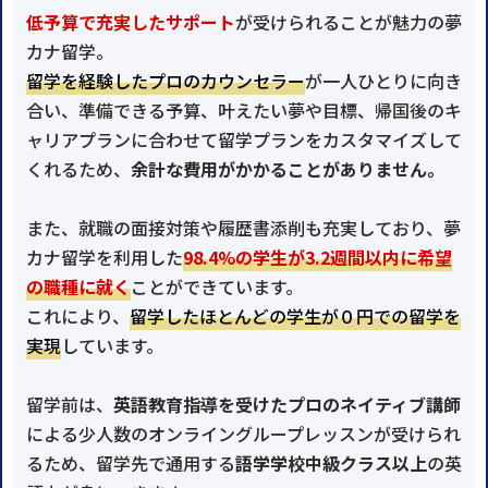
低予算で充実したサポート
が受けられることが魅力の夢
カナ留学。
留学を経験したプロのカウンセラー
が一人ひとりに向き
合い、準備できる予算、叶えたい夢や目標、帰国後のキ
ャリアプランに合わせて留学プランをカスタマイズして
くれるため、
余計な費用がかかることがありません。
また、就職の面接対策や履歴書添削も充実しており、夢
カナ留学を利用した
98.4%の学生が3.2週間以内に希望
の職種に就く
ことができています。
これにより、
留学したほとんどの学生が０円での留学を
実現
しています。
留学前は、
英語教育指導を受けたプロのネイティブ講師
による少人数のオンライングループレッスンが受けられ
るため、留学先で通用する
語学学校中級クラス以上
の英