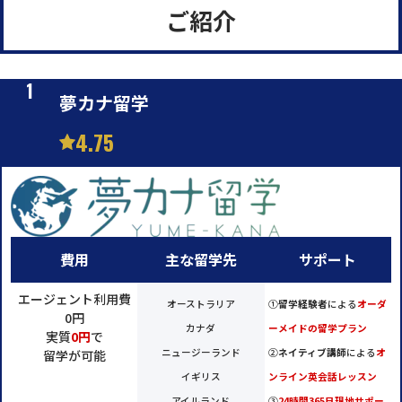
ご紹介
夢カナ留学
4.75
費用
主な留学先
サポート
エージェント利用費
オーストラリア
①
留学経験者
による
オーダ
0円
カナダ
ーメイドの留学プラン
実質
0円
で
ニュージーランド
②
ネイティブ講師
による
オ
留学が可能
イギリス
ンライン英会話レッスン
アイルランド
③
24時間365日現地サポー