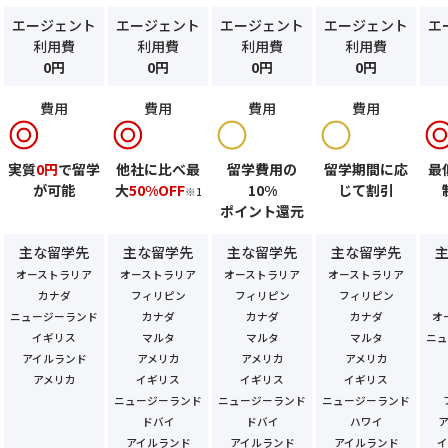
エージェント
エージェント
エージェント
エージェント
エ
利用費
利用費
利用費
利用費
0円
0円
0円
0円
費用
費用
費用
費用
実質
0円
で留学
他社に比べ最
留学費用の
留学期間に応
最
が可能
大
50%OFF
10%
じて割引
※1
ポイント還元
主な留学先
主な留学先
主な留学先
主な留学先
オーストラリア
オーストラリア
オーストラリア
オーストラリア
カナダ
フィリピン
フィリピン
フィリピン
ニュージーランド
カナダ
カナダ
カナダ
オ
イギリス
マルタ
マルタ
マルタ
ニュ
アイルランド
アメリカ
アメリカ
アメリカ
アメリカ
イギリス
イギリス
イギリス
ニュージーランド
ニュージーランド
ニュージーランド
ドバイ
ドバイ
ハワイ
アイルランド
アイルランド
アイルランド
イ