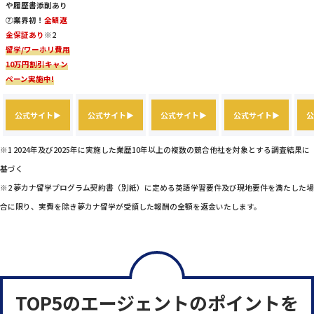
や履歴書添削あり
⑦
業界初！
全額返
金保証あり
※2
留学/ワーホリ費用
10万円割引キャン
ペーン実施中!
公式サイト▶
公式サイト▶
公式サイト▶
公式サイト▶
公
※1 2024年及び2025年に実施した業歴10年以上の複数の競合他社を対象とする調査結果に
基づく
※2 夢カナ留学プログラム契約書（別紙）に定める英語学習要件及び現地要件を満たした場
合に限り、実費を除き夢カナ留学が受領した報酬の全額を返金いたします。
TOP5のエージェントのポイントを