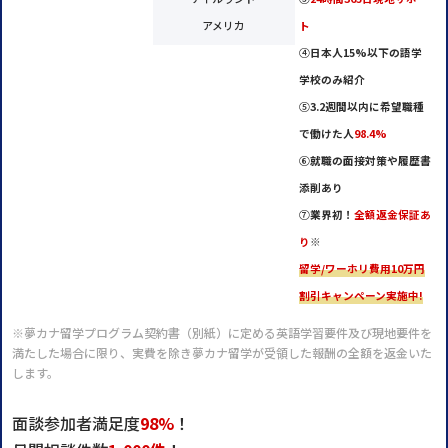
アメリカ
ト
④
日本人15%以下の語学
学校のみ紹介
⑤
3.2週間以内に希望職種
で働けた人
98.4%
⑥
就職の面接対策や履歴書
添削あり
⑦
業界初！
全額返金保証あ
り
※
留学/ワーホリ費用10万円
割引キャンペーン実施中!
※夢カナ留学プログラム契約書（別紙）に定める英語学習要件及び現地要件を
満たした場合に限り、実費を除き夢カナ留学が受領した報酬の全額を返金いた
します。
面談参加者満足度
98%
！