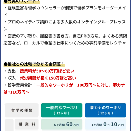
●充実のサポート！
・経験豊富な留学カウンセラーが個別で留学プランをオーダーメイ
ド
・プロのネイティブ講師による少人数のオンライングループレッス
ン
・面接のアポ取り、履歴書の書き方、自己PRの方法、よくある質疑
応答など、ローカルで希望の仕事につくための事前準備をレクチャ
ー
●他社との比較で分かる金額差！
・支出：
授業料が50～60万円ほど安い
・収入：
就労期間が長く150万ほど高い
・留学費用合計：
一般的なワーホリが―100万円～に対し、夢カナ
は+110万円～