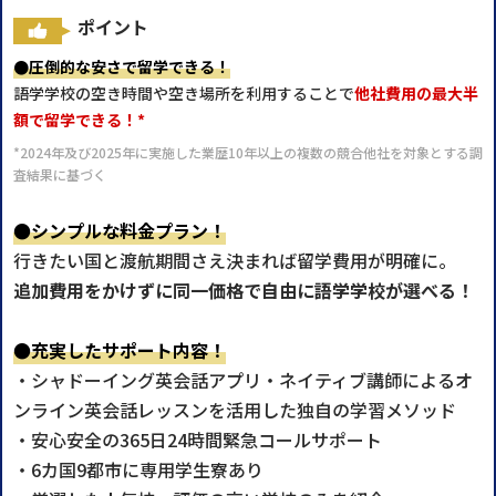
ポイント
●圧倒的な安さで留学できる！
語学学校の空き時間や空き場所を利用することで
他社費用の最大半
額で留学できる！*
*2024年及び2025年に実施した業歴10年以上の複数の競合他社を対象とする調
査結果に基づく
●シンプルな料金プラン！
行きたい国と渡航期間さえ決まれば留学費用が明確に。
追加費用をかけずに同一価格で自由に語学学校が選べる！
●充実したサポート内容！
・シャドーイング英会話アプリ・ネイティブ講師によるオ
ンライン英会話レッスンを活用した独自の学習メソッド
・安心安全の365日24時間緊急コールサポート
・6カ国9都市に専用学生寮あり