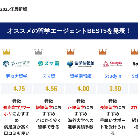
2025年最新版
オススメの留学エージェントBEST5を発表！
留学情報館
Sc
夢カナ留学
スマ留
StudyIn
4.75
4.56
4.00
3.90
特徴
特徴
特徴
特徴
長期留学/ワー
短期留学
にお
正規留学
にお
長期留学
にお
2
ホリ
におすす
すすめ
すすめ
すすめ
め
とにかく安く
海外大学への
手厚いサポー
紹
満足度が高く
留学できる
進学実績多数
トを受けられ
口コミも良い
る