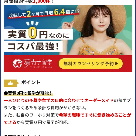
月間相談件数
1,000件
！
ポイント
●実質0円で留学が可能！
一人ひとりの予算や留学の目的に合わせてオーダーメイド
の留学プ
ランをつくるため余計な費用がかからない。
また、独自のワーホリ対策で
希望の職種ですぐに働き始めることが
できる
から実質０円で留学が可能。