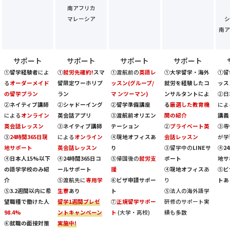
南アフリカ
マレーシア
シ
南ア
サポート
サポート
サポート
サポート
①
留学経験者
によ
①
就労先確約!
スマ
①渡航前の
英語レ
①
大学留学・海外
①留
る
オーダーメイド
留限定ワーホリプ
ッスン(グループ/
就労を経験したコ
ッス
の留学プラン
ラン
マ ンツーマン)
ンサルタントによ
②日
②
ネイティブ講師
②
シャドーイング
②
留学準備講座
る
厳選した教育機
によ
による
オンライン
英会話アプリ
③
渡航前オリエン
関の紹介
講義
英会話レッスン
③
ネイティブ講師
テーション
②
プライベート英
③専
③
24時間365日現
による
オンライン
④
現地オフィスあ
会話レッスン
が学
地サポート
英会話レッスン
り
③留学中の
LINEサ
④
2
④
日本人15%以下
④
24時間365日コ
⑤帰国後の
就労支
ポート
地サ
の語学学校のみ紹
ールサポート
援
④
現地オフィス
あ
⑤
ビ
介
⑤渡航先に
専用学
⑥
ビザ申請サポー
り
トあ
⑤
3.2週間以内に希
生寮
あり
ト
⑤法人の海外語学
望職種で働けた人
留学1週間プレゼ
⑦
正規留学サポー
研修のサポート実
98.4%
ントキャンペーン
ト
(大学・高校)
績も多数
⑥
就職の面接対策
実施中!