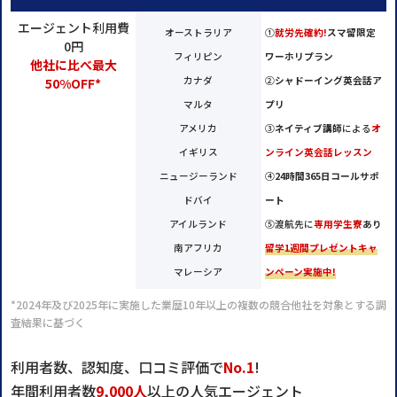
エージェント利用費
オーストラリア
①
就労先確約!
スマ留限定
0円
フィリピン
ワーホリプラン
他社に比べ最大
カナダ
②
シャドーイング英会話ア
50%OFF*
マルタ
プリ
アメリカ
③
ネイティブ講師
による
オ
イギリス
ンライン英会話レッスン
ニュージーランド
④
24時間365日コールサポ
ドバイ
ート
アイルランド
⑤渡航先に
専用学生寮
あり
南アフリカ
留学1週間プレゼントキャ
マレーシア
ンペーン実施中!
*2024年及び2025年に実施した業歴10年以上の複数の競合他社を対象とする調
査結果に基づく
利用者数、認知度、口コミ評価で
No.1
!
年間利用者数
9,000人
以上の人気エージェント