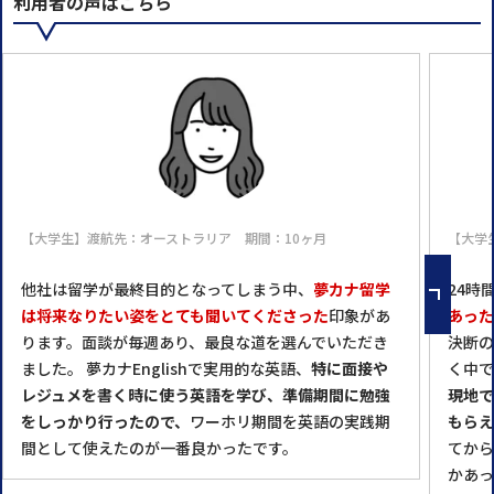
利用者の声はこちら
【大学生】渡航先：オーストラリア 期間：10ヶ月
【大学
他社は留学が最終目的となってしまう中、
夢カナ留学
24時
は将来なりたい姿をとても聞いてくださった
印象があ
あった
ります。面談が毎週あり、最良な道を選んでいただき
決断の
ました。 夢カナEnglishで実用的な英語、
特に面接や
く中で
レジュメを書く時に使う英語を学び、準備期間に勉強
現地で
をしっかり行ったので、
ワーホリ期間を英語の実践期
もらえ
間として使えたのが一番良かったです。
てから
かあっ